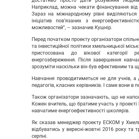
достатньо просто дати розуміння людя
Наприклад, можна чекати фінансування від 
Зараз на міжнародному рівні виділяються 
ініціатив пов’язаних з енергоефективні
можливостей”, – зазначив Кушнір.
Перед початком проекту організатори спільн
та інвестиційної політики хмельницької місь
пристосована до вікової категорії 
енергозбереження. Після завершення навча
зрозуміти наскільки він був ефективним та щ
Навчання проводитиметься не для учнів, а 
педагогів, класних керівників. І саме вони в
Також організатори зазначають, що не напо
Кожен вчитель, що братиме участь у проект
навчатиме енергоефективності школярів.
Як сказав менеджер проекту ЕСКОМ у Хмель
відбуватись у вересні-жовтні 2016 року та 
серпні.