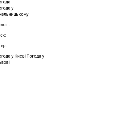
огода
огода у
мельницькому
лог.:
ск:
тер:
года у Києві
Погода у
ьвові