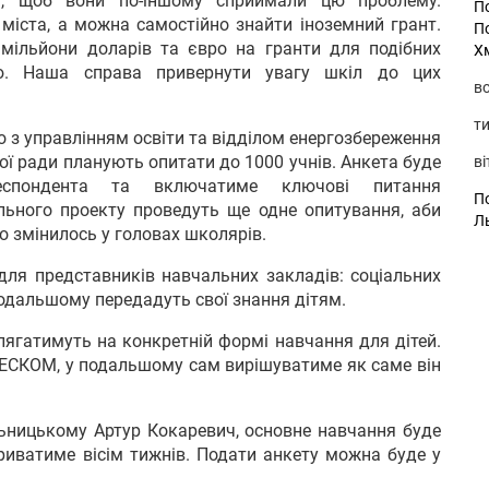
м, щоб вони по-іншому сприймали цю проблему.
П
міста, а можна самостійно знайти іноземний грант.
П
мільйони доларів та євро на гранти для подібних
Х
стю. Наша справа привернути увагу шкіл до цих
во
ти
о з управлінням освіти та відділом енергозбереження
кої ради планують опитати до 1000 учнів. Анкета буде
ві
респондента та включатиме ключові питання
По
льного проекту проведуть ще одне опитування, аби
Л
о змінилось у головах школярів.
для представників навчальних закладів: соціальних
 подальшому передадуть свої знання дітям.
лягатимуть на конкретній формі навчання для дітей.
і ЕСКОМ, у подальшому сам вирішуватиме як саме він
ницькому Артур Кокаревич, основне навчання буде
триватиме вісім тижнів. Подати анкету можна буде у