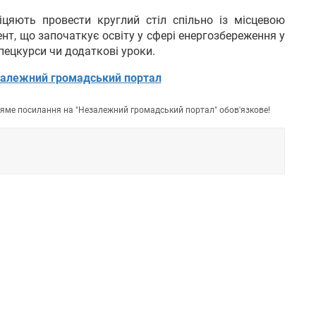
іцяють провести круглий стіл спільно із місцевою
т, що започаткує освіту у сфері енергозбереження у
пецкурси чи додаткові уроки.
алежний громадський портал
пряме посилання на "Незалежний громадський портал" обов'язкове!