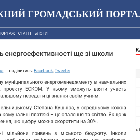
ЖНИЙ ГРОМАДСЬКИЙ ПОРТА
ПОРТАЖ
СТАТТІ
БЛОГИ
К
ь енергоефективності ще зі школи
ал
поділитись:
Facebook
,
Tweeter
лу муніципального енергоменеджменту в навчальних
ах проекту ЕСКОМ. У ньому зможуть взяти участь
дальшому передати ці знання своїм учням.
ельницькому Степана Кушніра, у середньому кожна
 комунальні платежі – це опалення та світло. Якщо ж
ження, цю цифру можна скоротити на 30%.
« 
ні мільйони гривень з міського бюджету. Інколи