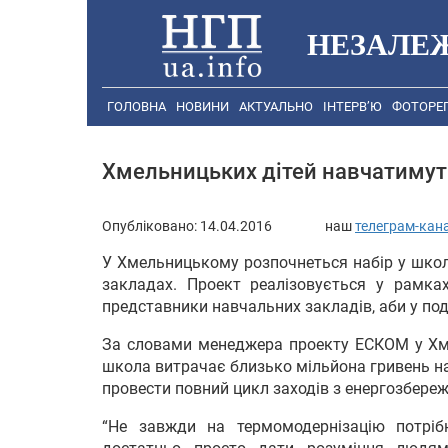
НЕЗАЛЕ
ГОЛОВНА
НОВИНИ
АКТУАЛЬНО
ІНТЕРВ’Ю
ФОТОРЕ
Хмельницьких дітей навчатимут
Опубліковано:
14.04.2016
наш
телеграм-кан
У Хмельницькому розпочнеться набір у шко
закладах. Проект реалізовується у рамк
представники навчальних закладів, аби у по
За словами менеджера проекту ЕСКОМ у Хм
школа витрачає близько мільйона гривень на
провести повний цикл заходів з енергозбере
“Не завжди на термомодернізацію потріб