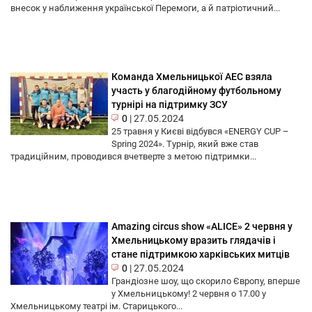
внесок у наближення української Перемоги, а й патріотичний...
Команда Хмельницької АЕС взяла
участь у благодійному футбольному
турнірі на підтримку ЗСУ
0
|
27.05.2024
25 травня у Києві відбувся «ENERGY CUP –
Spring 2024». Турнір, який вже став
традиційним, проводився вчетверте з метою підтримки...
Amazing circus show «ALICE» 2 червня у
Хмельницькому вразить глядачів і
стане підтримкою харківських митців
0
|
27.05.2024
Грандіозне шоу, що скорило Європу, вперше
у Хмельницькому! 2 червня о 17.00 у
Хмельницькому театрі ім. Старицького...