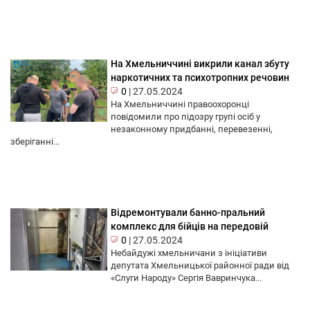
На Хмельниччині викрили канал збуту
наркотичних та психотропних речовин
0
|
27.05.2024
На Хмельниччині правоохоронці
повідомили про підозру групі осіб у
незаконному придбанні, перевезенні,
зберіганні...
Відремонтували банно-пральний
комплекс для бійців на передовій
0
|
27.05.2024
Небайдужі хмельничани з ініціативи
депутата Хмельницької районної ради від
«Слуги Народу» Сергія Вавринчука...