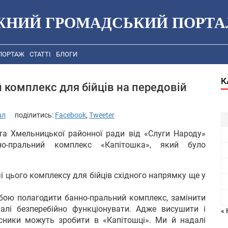
ЖНИЙ ГРОМАДСЬКИЙ ПОРТА
ПОРТАЖ
СТАТТІ
БЛОГИ
К
комплекс для бійців на передовій
ал
поділитись:
Facebook
,
Tweeter
та Хмельницької районної ради від «Слуги Народу»
но-пральний комплекс «Капітошка», який було
і цього комплексу для бійців східного напрямку ще у
бою полагодити банно-пральний комплекс, замінити
далі безперебійно функціонувати. Адже висушити і
« 
сники можуть зробити в «Капітошці». Ми й надалі