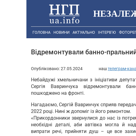
НЕЗАЛЕ
ГОЛОВНА
НОВИНИ
АКТУАЛЬНО
ІНТЕРВ’Ю
ФОТОРЕ
Відремонтували банно-пральний 
Опубліковано:
27.05.2024
наш
телеграм-кан
Небайдужі хмельничани з ініціативи депута
Сергія Вавринчука відремонтували бан
пошкоджено на фронті.
Нагадаємо, Сергій Вавринчук сприяв передач
2022 році. Нині ж допоміг із його ремонтом.
«Прикордонники звернулися до нас із потре
необхідні деталі, аби автівка могла й на
випрати речі, прийняти душ – це все захи