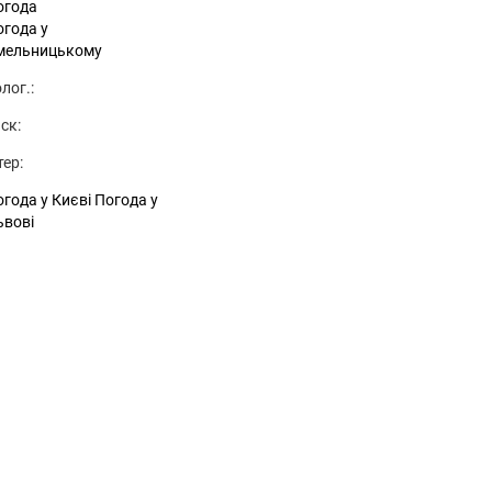
огода
огода у
мельницькому
лог.:
ск:
тер:
года у Києві
Погода у
ьвові