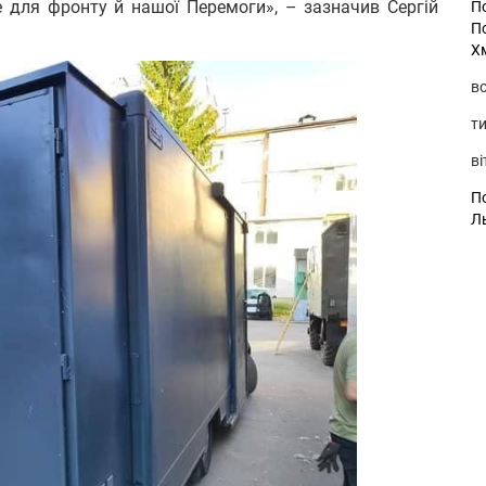
для фронту й нашої Перемоги», – зазначив Сергій
П
П
Х
во
ти
ві
По
Л