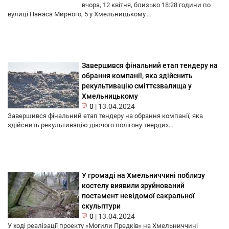
вчора, 12 квітня, близько 18:28 години по
вулиці Панаса Мирного, 5 у Хмельницькому....
Завершився фінальний етап тендеру на
обрання компанії, яка здійснить
рекультивацію сміттєзвалища у
Хмельницькому
0
|
13.04.2024
Завершився фінальний етап тендеру на обрання компанії, яка
здійснить рекультивацію діючого полігону твердих...
У громаді на Хмельниччині поблизу
костелу виявили зруйнований
постамент невідомої сакральної
скульптури
0
|
13.04.2024
У ході реалізації проекту «Могили Предків» на Хмельниччині