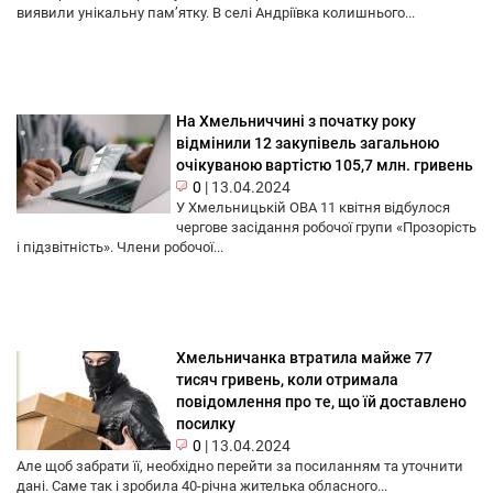
виявили унікальну пам’ятку. В селі Андріївка колишнього...
На Хмельниччині з початку року
відмінили 12 закупівель загальною
очікуваною вартістю 105,7 млн. гривень
0
|
13.04.2024
У Хмельницькій ОВА 11 квітня відбулося
чергове засідання робочої групи «Прозорість
і підзвітність». Члени робочої...
Хмельничанка втратила майже 77
тисяч гривень, коли отримала
повідомлення про те, що їй доставлено
посилку
0
|
13.04.2024
Але щоб забрати її, необхідно перейти за посиланням та уточнити
дані. Саме так і зробила 40-річна жителька обласного...