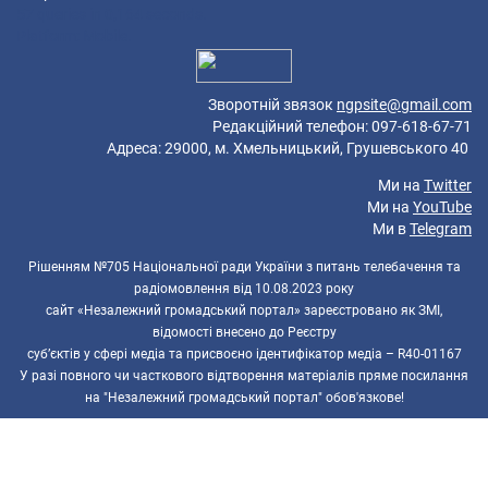
57 queries in 0,164 seconds.
Platform: Mobile.
Зворотній звязок
ngpsite@gmail.com
Редакційний телефон: 097-618-67-71
Адреса: 29000, м. Хмельницький, Грушевського 40
Ми на
Twitter
Ми на
YouTube
Ми в
Telegram
Рішенням №705 Національної ради України з питань телебачення та
радіомовлення від 10.08.2023 року
сайт «Незалежний громадський портал» зареєстровано як ЗМІ,
відомості внесено до Реєстру
суб’єктів у сфері медіа та присвоєно ідентифікатор медіа – R40-01167
У разі повного чи часткового відтворення матеріалів пряме посилання
на "Незалежний громадський портал" обов'язкове!