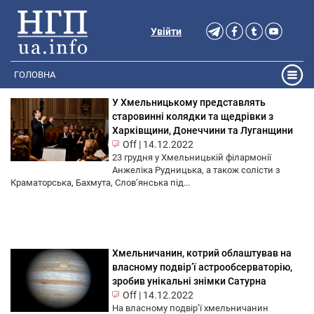
Увійти
ГОЛОВНА
У Хмельницькому представлять
старовинні колядки та щедрівки з
Харківщини, Донеччини та Луганщини
Off
|
14.12.2022
23 грудня у Хмельницькій філармонії
Анжеліка Рудницька, а також солісти з
Краматорська, Бахмута, Слов’янська під...
Хмельничанин, котрий облаштував на
власному подвір’ї астрообсерваторію,
зробив унікальні знімки Сатурна
Off
|
14.12.2022
На власному подвір’ї хмельничанин