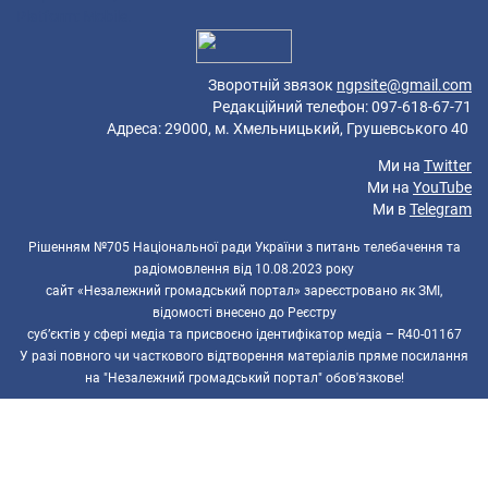
Platform: Mobile.
Зворотній звязок
ngpsite@gmail.com
Редакційний телефон: 097-618-67-71
Адреса: 29000, м. Хмельницький, Грушевського 40
Ми на
Twitter
Ми на
YouTube
Ми в
Telegram
Рішенням №705 Національної ради України з питань телебачення та
радіомовлення від 10.08.2023 року
сайт «Незалежний громадський портал» зареєстровано як ЗМІ,
відомості внесено до Реєстру
суб’єктів у сфері медіа та присвоєно ідентифікатор медіа – R40-01167
У разі повного чи часткового відтворення матеріалів пряме посилання
на "Незалежний громадський портал" обов'язкове!