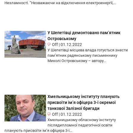
Незламності. “Незважаючи на відключення електроенергії,...
У Шепетівці демонтовано пам’ятник
Островському
Off
|
01.12.2022
У Шепетівці місцева влада готується знести
пам’ятник радянському письменнику
Миколі Островському – автору...
Хмельницькому інституту планують
присвоїти ім’я офіцера 3-ї окремої
танкової Залізної бригади
Off
|
01.12.2022
Хмельницькому обласному інституту
післядипломної педагогічної освіти
планують присвоїти ім’я офіцера 3-ї...