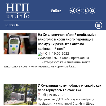
Увійти
ГОЛОВНА
На Хмельниччині п’яний водій, вміст
алкоголю в крові якого перевищив
норму у 12 разів, їхав авто по
залізничній колії
Off
|
19.06.2022
Поліцейські склали протокол на
нетверезого кам’янчанина, вміст
алкоголю в крові якого перевищив норму майже...
У Хмельницькому поблизу міської ради
перевернулась вантажівка
Off
|
19.06.2022
Про ранкову ДТП поблизу міської ради
повідомили у спільноті Dtp_khm. Щодо