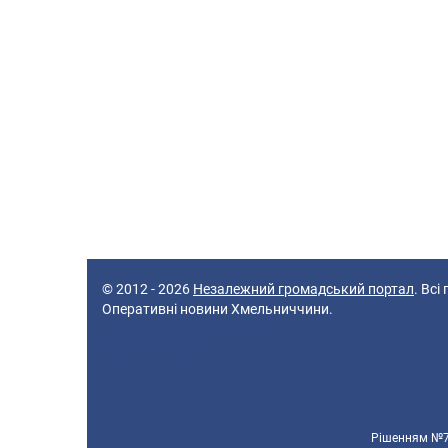
© 2012 - 2026
Незалежний громадський портал
. Всі
Оперативні новини Хмельниччини.
59 queries in 0,269 seconds.
Platform: Desktop.
Рішенням №70