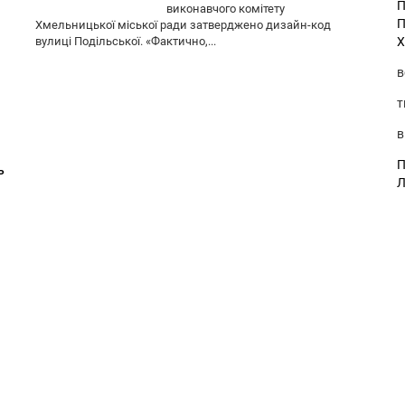
П
виконавчого комітету
П
Хмельницької міської ради затверджено дизайн-код
Х
вулиці Подільської. «Фактично,...
в
т
в
П
ь
Л