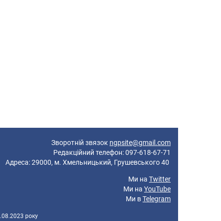
Зворотній звязок
ngpsite@gmail.com
Редакційний телефон: 097-618-67-71
реса: 29000, м. Хмельницький, Грушевського 40
Ми на
Twitter
Ми на
YouTube
Ми в
Telegram
.08.2023 року