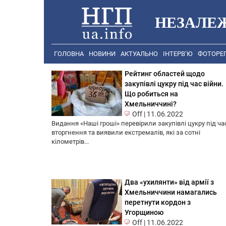
НЕЗАЛЕ
ГОЛОВНА
НОВИНИ
АКТУАЛЬНО
ІНТЕРВ’Ю
ФОТОРЕ
Рейтинг областей щодо
закупівлі цукру під час війни.
Що робиться на
Хмельниччині?
Off
|
11.06.2022
Видання «Наші гроші» перевірили закупівлі цукру під ча
вторгнення та виявили екстремалів, які за сотні
кілометрів...
Два «ухилянти» від армії з
Хмельниччини намагались
перетнути кордон з
Угорщиною
Off
|
11.06.2022