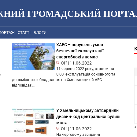
ЖНИЙ ГРОМАДСЬКИЙ ПОРТА
ПОРТАЖ
СТАТТІ
БЛОГИ
ХАЕС – порушень умов
безпечної експлуатації
енергоблоків немає
Off
|
11.06.2022
11 червня 2022 року, станом на
8:00, експлуатація основного та
с
допоміжного обладнання на Хмельницькій АЕС
відповідає...
У Хмельницькому затвердили
дизайн-код центральної вулиці
міста
«
Off
|
11.06.2022
На черговому засіданні