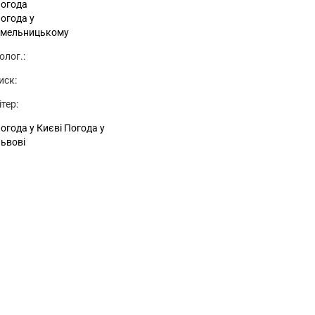
огода
огода у
мельницькому
олог.:
иск:
ітер:
огода у Києві
Погода у
ьвові