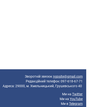
Зворотній звязок
ngpsite@gmail.com
Редакційний телефон: 097-618-67-71
реса: 29000, м. Хмельницький, Грушевського 40
Ми на
Twitter
Ми на
YouTube
Ми в
Telegram