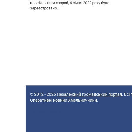
профілактики хвороб, 6 січня 2022 року було
зареєстровано...
© 2012 - 2026
Незалежний громадський портал
. Всі
Оперативні новини Хмельниччини.
63 queries in 0,271 seconds.
Platform: Desktop.