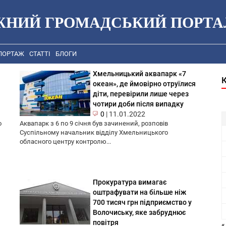
ЖНИЙ ГРОМАДСЬКИЙ ПОРТА
ПОРТАЖ
СТАТТІ
БЛОГИ
Хмельницький аквапарк «7
океан», де ймовірно отруїлися
діти, перевірили лише через
чотири доби після випадку
0
|
11.01.2022
о
Аквапарк з 6 по 9 січня був зачинений, розповів
Суспільному начальник відділу Хмельницького
обласного центру контролю...
Прокуратура вимагає
оштрафувати на більше ніж
700 тисяч грн підприємство у
Волочиську, яке забруднює
повітря
«