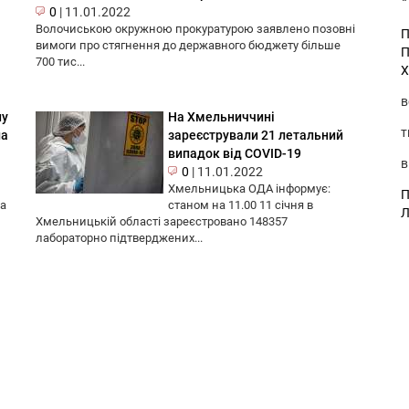
0
|
11.01.2022
Волочиською окружною прокуратурою заявлено позовні
П
вимоги про стягнення до державного бюджету більше
П
700 тис...
Х
в
ну
На Хмельниччині
т
ла
зареєстрували 21 летальний
випадок від COVID-19
в
0
|
11.01.2022
Хмельницька ОДА інформує:
П
ла
станом на 11.00 11 січня в
Л
Хмельницькій області зареєстровано 148357
лабораторно підтверджених...