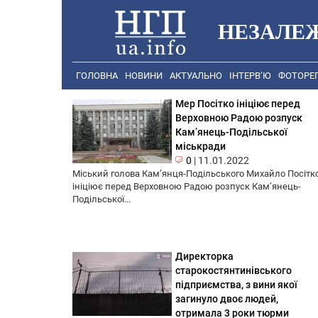
НЕЗАЛЕ
ГОЛОВНА
НОВИНИ
АКТУАЛЬНО
ІНТЕРВ’Ю
ФОТОРЕ
Мер Посітко ініціює перед
Верховною Радою розпуск
Кам’янець-Подільської
міськради
0
|
11.01.2022
Міський голова Кам’янця-Подільського Михайло Посітк
ініціює перед Верховною Радою розпуск Кам’янець-
Подільської...
Директорка
старокостянтинівського
підприємства, з вини якої
загинуло двоє людей,
отримала 3 роки тюрми