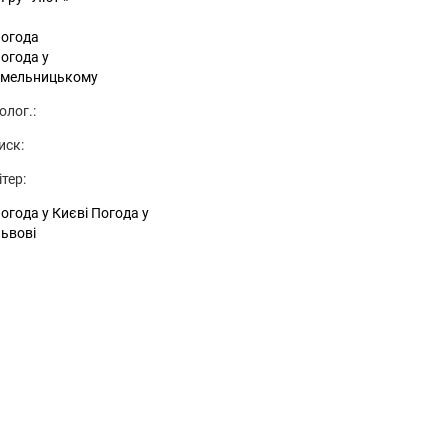
огода
огода у
мельницькому
олог.:
иск:
ітер:
огода у Києві
Погода у
ьвові