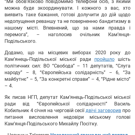
“Ми обов’язково повідомимо телефони осіб, з якими
можна буде зкоординувати. І кожного з вас, хто
виявить таке бажання, готові долучити до дій щодо
недопущення реваншу та не поверненню бандитизму в
нашому місті. Впевнений, що за нами правда і
перемога”, – наголосив очільник Кам’янця-
Подільського.
Додамо, що на місцевих виборах 2020 року до
Кам’янець-Подільської міської ради
пройшло
шість
політичних сил: ВО “Свобода” – 11 депутатів, “Слуга
народу” – 8, “Європейська солідарність” – 6, “За
майбутнє” – 5, “За конкретні справи” – 4, “Рідне місто”
– 4.
Як писав НГП, депутат Кам’янець-Подільської міської
ради від “Європейської солідарності” Василь
Кобильник 4 січня на черговій сесії
двічі заговорив
про
питання висловлення недовіри міському голові
Кам’янця-Подільського Михайлу Посітку.