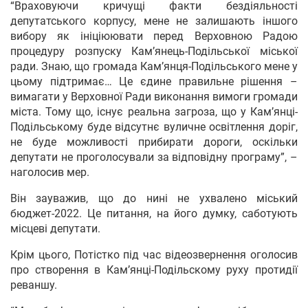
“Враховуючи кричущі факти бездіяльності
депутатського корпусу, мене не залишають іншого
вибору як ініціюювати перед Верховною Радою
процедуру розпуску Кам’янець-Подільської міської
ради. Знаю, що громада Кам’янця-Подільського мене у
цьому підтримає… Це єдине правильне рішення –
вимагати у Верховної Ради виконання вимоги громади
міста. Тому що, існує реальна загроза, що у Кам’янці-
Подільському буде відсутнє вуличне освітлення доріг,
не буде можливості прибирати дороги, оскільки
депутати не проголосували за відповідну програму”, –
наголосив мер.
Він зауважив, що до нині не ухвалено міський
бюджет-2022. Це питання, на його думку, саботують
місцеві депутати.
Крім цього, Потістко під час відеозвернення оголосив
про створення в Кам’янці-Подільскому руху протидії
реваншу.