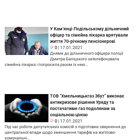
У Кам’янці-Подільському дільничний
офіцер та сімейна лікарка врятували
життя 70-річному пенсіонерові
0
|
17.01.2021
Днями до дільничного офіцера поліції
Дмитра Баліцького зателефонувала
сімейна лікарка і попросила разом із нею...
ТОВ “Хмельницькгаз Збут” виконає
антикризове рішення Уряду та
постачатиме газ подолянам за
соціальною ціною
0
|
17.01.2021
Під час роботи депутатських комісій з підготовки звернення до
центральної влади щодо зменшення тарифів на житлово-
комунальні...