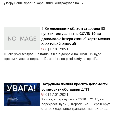
у порушенні правил карантину і оштрафував на 17...
В Хмельницькій області створили 83
пункти тестування на COVID-19: за
допомогою інтерактивної карти можна
обрати найближчий
0
|
17.01.2021
Цього року тестування пацієнтів з підозрою на COVID-19 буде
проводитися на первинній ланці та на рівні амбулаторної...
Патрульна поліція просить допомогти
встановити обставини ДТП
0
|
17.01.2021
9 січня, в період часу з 20:30 — 21:15, на
перехресті вулиць Короленка — Героїв Крут,
сталась дорожньо-транспортна пригода,...