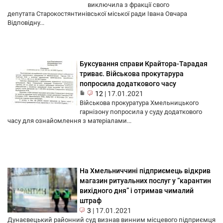
виключила з фракції свого
депутата Старокостянтинівської міської ради Івана Овчара
Відповідну...
Буксування справи Крайтора-Тарадая
триває. Військова прокутарура
попросила додаткового часу
12
|
17.01.2021
Військова прокуратура Хмельницького
гарнізону попросила у суду додаткового
часу для ознайомлення з матеріалами...
На Хмельниччині підприємець відкрив
магазин ритуальних послуг у “карантин
вихідного дня” і отримав чималий
штраф
3
|
17.01.2021
Дунаєвецький районний суд визнав винним місцевого підприємця