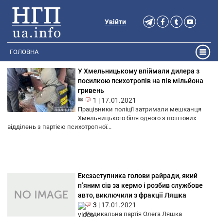
Увійти
ГОЛОВНА
У Хмельницькому впіймали дилера з
посилкою психотропів на пів мільйона
гривень
1
|
17.01.2021
Працівники поліції затримали мешканця
Хмельницького біля одного з поштових
відділень з партією психотропної...
Ексзаступника голови райради, який
п’яним сів за кермо і розбив службове
авто, виключили з фракції Ляшка
3
|
17.01.2021
Радикальна партія Олега Ляшка