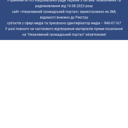
Рішенням №705 Національної ради України з питань телебачення та
радіомовлення від 10.08.2023 року
сайт «Незалежний громадський портал» зареєстровано як ЗМІ,
відомості внесено до Реєстру
суб’єктів у сфері медіа та присвоєно ідентифікатор медіа – R40-01167
У разі повного чи часткового відтворення матеріалів пряме посилання
на "Незалежний громадський портал" обов'язкове!