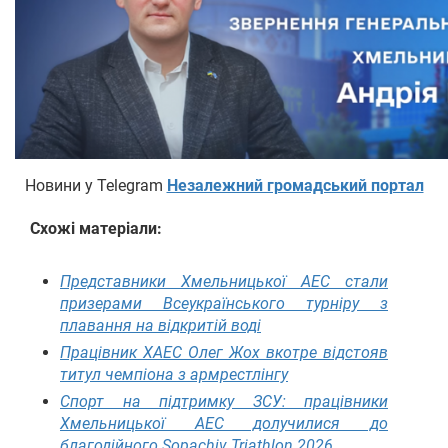
Новини у Telegram
Незалежний громадський портал
Схожі матеріали:
Представники Хмельницької АЕС стали
призерами Всеукраїнського турніру з
плавання на відкритій воді
Працівник ХАЕС Олег Жох вкотре відстояв
титул чемпіона з армрестлінгу
Спорт на підтримку ЗСУ: працівники
Хмельницької АЕС долучилися до
благодійного Sopachiv Triathlon 2026