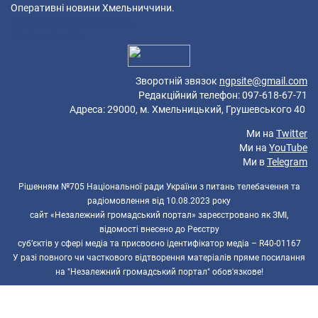
Оперативні новини Хмельниччини.
47 queries in 0,184 seconds.
Platform: Mobile.
Зворотній звязок
ngpsite@gmail.com
Редакційний телефон: 097-618-67-71
Адреса: 29000, м. Хмельницький, Грушевського 40
Ми на
Twitter
Ми на
YouTube
Ми в
Telegram
Рішенням №705 Національної ради України з питань телебачення та
радіомовлення від 10.08.2023 року
сайт «Незалежний громадський портал» зареєстровано як ЗМІ,
відомості внесено до Реєстру
суб’єктів у сфері медіа та присвоєно ідентифікатор медіа – R40-01167
У разі повного чи часткового відтворення матеріалів пряме посилання
на "Незалежний громадський портал" обов'язкове!