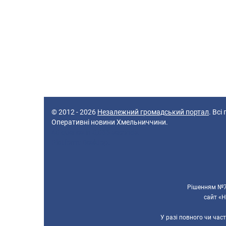
© 2012 - 2026
Незалежний громадський портал
. Всі
Оперативні новини Хмельниччини.
40 queries in 0,088 seconds.
Platform: Desktop.
Рішенням №70
сайт «Н
У разі повного чи час