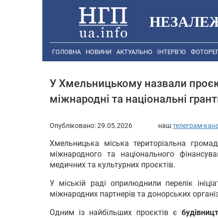
НЕЗАЛЕ
ГОЛОВНА
НОВИНИ
АКТУАЛЬНО
ІНТЕРВ’Ю
ФОТОРЕ
У Хмельницькому назвали проєкт
міжнародні та національні грант
Опубліковано:
29.05.2026
наш
телеграм-кан
Хмельницька міська територіальна грома
міжнародного та національного фінансува
медичних та культурних проєктів.
У міській раді оприлюднили перелік ініці
міжнародних партнерів та донорських органі
Одним із найбільших проєктів є
будівниц