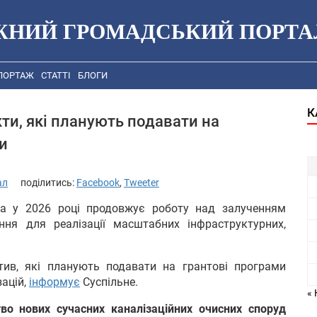
ЖНИЙ ГРОМАДСЬКИЙ ПОРТА
ПОРТАЖ
СТАТТІ
БЛОГИ
К
и, які планують подавати на
и
ал
поділитись:
Facebook
,
Tweeter
да у 2026 році продовжує роботу над залученням
ння для реалізації масштабних інфраструктурних,
атив, які планують подавати на грантові програми
зацій,
інформує
Суспільне.
« 
тво нових сучасних каналізаційних очисних споруд