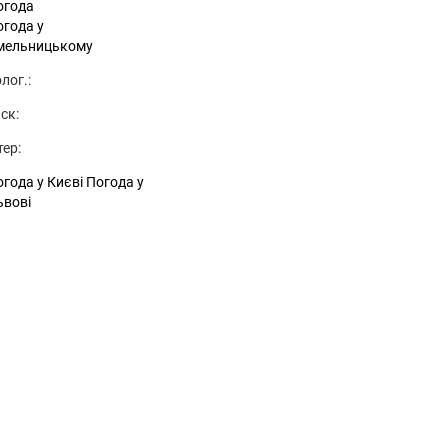
огода
огода у
мельницькому
лог.:
ск:
тер:
года у Києві
Погода у
ьвові