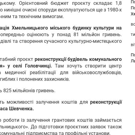
П
ькому. Орієнтовний бюджет проєкту складає 1,8
П
о нинішні очисні споруди експлуатуються ще з 1980-х
Х
ічним та технічним вимогам.
во
ація Хмельницького міського будинку культури на
попередньо оцінюють у понад 81 мільйон гривень.
ти
дівлі та створення сучасного культурно-мистецького
ві
По
штабний проєкт
реконструкції будівель комунального
Л
» у селі Головчинці.
Там хочуть створити центр
та медичної реабілітації для військовослужбовців,
агиблих і полонених захисників.
 825 мільйонів гривень.
ть можливості залучення коштів для
реконструкції
араса Шевченка.
ю роботи із залучення грантових коштів займається
льницького». До підготовки проєктних заявок також
комунальні підприємства та профільні установи.