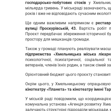
господарсько-побутових стоків
у Хмельниц
мільярда гривень. У міськраді зазначають, щ
років і вже не відповідають сучасним еколог
Ще одним важливим напрямком є
реставр
вулиці Проскурівській, 43.
Вартість робіт 
Проєкт передбачає збереження історичної бу
простору для мешканців громади.
Також у громаді планують реалізувати мас
підприємства «Хмельницька міська лікарня
психологічної, психіатричної, соціальної 
ветеранів, членів їхніх родин, а також сімей з
Орієнтовний бюджет цього проєкту становить
Окрім цього, у Хмельницькому опрацьовую
кінотеатру «Планета» та кінотеатру імені Т
У міській раді повідомили, що координаціє
комунальна установа «Агенція розвитку Хме
залучають структурні підрозділи міськради, 