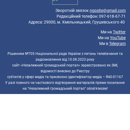
Зворотній звязок
ngpsite@gmail.com
Редакційний телефон: 097-618-67-71
Адреса: 29000, м. Хмельницький, Грушевського 40
Ми на
Twitter
Ми на
YouTube
Ми в
Telegram
Рішенням №705 Національної ради України з питань телебачення та
радіомовлення від 10.08.2023 року
сайт «Незалежний громадський портал» зареєстровано як ЗМІ,
відомості внесено до Реєстру
суб’єктів у сфері медіа та присвоєно ідентифікатор медіа – R40-01167
У разі повного чи часткового відтворення матеріалів пряме посилання
на "Незалежний громадський портал" обов'язкове!