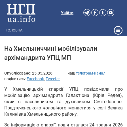
Увійти
ГОЛОВНА
На Хмельниччині мобілізували
архімандрита УПЦ МП
Опубліковано:
25.05.2026
наш
телеграм-канал
поділитись:
Facebook
,
Tweeter
У Хмельницькій єпархії УПЦ повідомили про
мобілізацію архімандрита Галактіона (Юрія Редея),
який є насельником та духівником Свято-Іоанно-
Предтеченського чоловічого монастиря у селі Велика
Калинівка Хмельницького району.
За інформацією єпархії, подія сталася 24 травня 2026