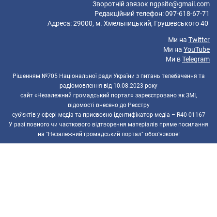
Зворотній звязок
ngpsite@gmail.com
Редакційний телефон: 097-618-67-71
Адреса: 29000, м. Хмельницький, Грушевського 40
Ми на
Twitter
Ми на
YouTube
Ми в
Telegram
Рішенням №705 Національної ради України з питань телебачення та
радіомовлення від 10.08.2023 року
сайт «Незалежний громадський портал» зареєстровано як ЗМІ,
відомості внесено до Реєстру
суб’єктів у сфері медіа та присвоєно ідентифікатор медіа – R40-01167
У разі повного чи часткового відтворення матеріалів пряме посилання
на "Незалежний громадський портал" обов'язкове!