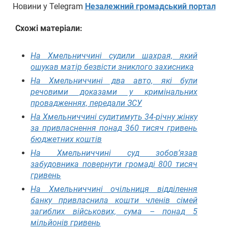
Новини у Telegram
Незалежний громадський портал
Схожі матеріали:
На Хмельниччині судили шахрая, який
ошукав матір безвісти зниклого захисника
На Хмельниччині два авто, які були
речовими доказами у кримінальних
провадженнях, передали ЗСУ
На Хмельниччині судитимуть 34-річну жінку
за привласнення понад 360 тисяч гривень
бюджетних коштів
На Хмельниччині суд зобов’язав
забудовника повернути громаді 800 тисяч
гривень
На Хмельниччині очільниця відділення
банку привласнила кошти членів сімей
загиблих військових, сума – понад 5
мільйонів гривень