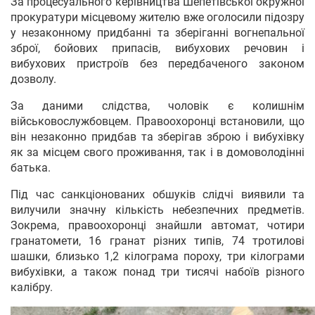
За процесуального керівництва Шепетівської окружної
прокуратури місцевому жителю вже оголосили підозру
у незаконному придбанні та зберіганні вогнепальної
зброї, бойових припасів, вибухових речовин і
вибухових пристроїв без передбаченого законом
дозволу.
За даними слідства, чоловік є колишнім
військовослужбовцем. Правоохоронці встановили, що
він незаконно придбав та зберігав зброю і вибухівку
як за місцем свого проживання, так і в домоволодінні
батька.
Під час санкціонованих обшуків слідчі виявили та
вилучили значну кількість небезпечних предметів.
Зокрема, правоохоронці знайшли автомат, чотири
гранатомети, 16 гранат різних типів, 74 тротилові
шашки, близько 1,2 кілограма пороху, три кілограми
вибухівки, а також понад три тисячі набоїв різного
калібру.