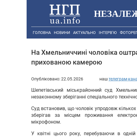
НЕЗАЛЕ
ГОЛОВНА
НОВИНИ
АКТУАЛЬНО
ІНТЕРВ’Ю
ФОТОРЕ
На Хмельниччині чоловіка оштра
прихованою камерою
Опубліковано:
22.05.2026
наш
телеграм-кан
Шепетівський міськрайонний суд Хмельни
незаконному зберіганні спеціального технічн
Суд встановив, що чоловік упродовж кількох 
зберігав за місцем проживання електр
мікрофоном.
У квітні цього року, перебуваючи в одній 