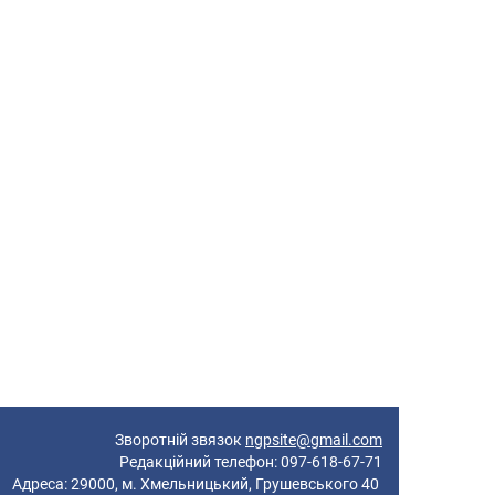
Зворотній звязок
ngpsite@gmail.com
Редакційний телефон: 097-618-67-71
реса: 29000, м. Хмельницький, Грушевського 40