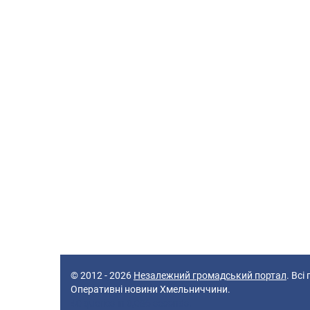
© 2012 - 2026
Незалежний громадський портал
. Всі
Оперативні новини Хмельниччини.
40 queries in 0,086 seconds.