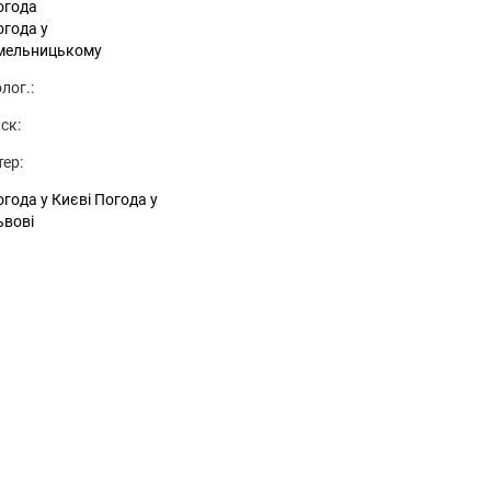
огода
огода у
мельницькому
лог.:
ск:
тер:
года у Києві
Погода у
ьвові