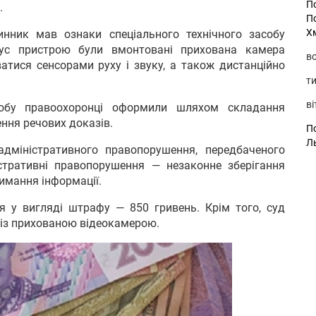
П
.
П
Х
инник мав ознаки спеціального технічного засобу
пус пристрою були вмонтовані прихована камера
во
ватися сенсорами руху і звуку, а також дистанційно
ти
ві
асобу правоохоронці оформили шляхом складання
ння речових доказів.
По
Л
дміністративного правопорушення, передбаченого
стративні правопорушення — незаконне зберігання
римання інформації.
я у вигляді штрафу — 850 гривень. Крім того, суд
 із прихованою відеокамерою.