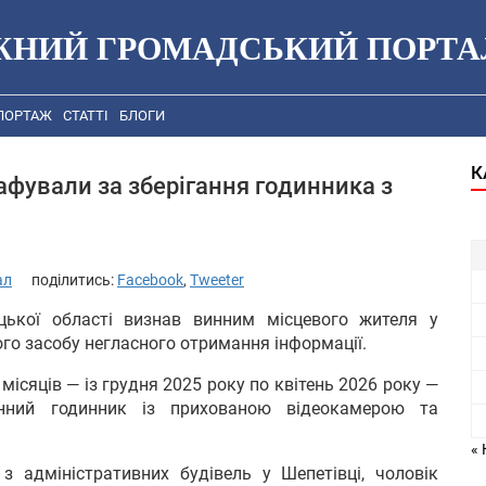
ЖНИЙ ГРОМАДСЬКИЙ ПОРТА
ПОРТАЖ
СТАТТІ
БЛОГИ
К
фували за зберігання годинника з
ал
поділитись:
Facebook
,
Tweeter
цької області визнав винним місцевого жителя у
ого засобу негласного отримання інформації.
місяців — із грудня 2025 року по квітень 2026 року —
онний годинник із прихованою відеокамерою та
« 
з адміністративних будівель у Шепетівці, чоловік