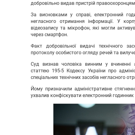
добровільно видав пристрій правоохоронцям
За висновками у справі, електронний год
негласного отримання інформації. У кор
відеозапису та мікрофон, які могли активу
через смартфон.
Факт добровільної видачі технічного з
протоколу особистого огляду речей та вилуче
Суд визнав чоловіка винним у вчиненні а
статтею 195-5 Кодексу України про адміні
спеціальних технічних засобів негласного от
Йому призначили адміністративне стягненн
ухвалив конфіскувати електронний годинник