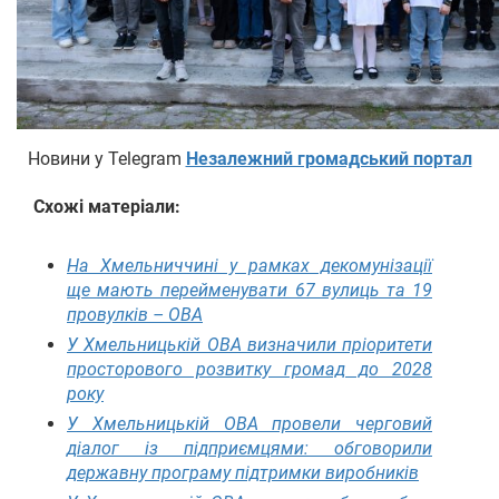
Новини у Telegram
Незалежний громадський портал
Схожі матеріали:
На Хмельниччині у рамках декомунізації
ще мають перейменувати 67 вулиць та 19
провулків – ОВА
У Хмельницькій ОВА визначили пріоритети
просторового розвитку громад до 2028
року
У Хмельницькій ОВА провели черговий
діалог із підприємцями: обговорили
державну програму підтримки виробників