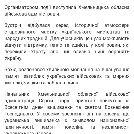
Організатором події виступила Хмельницька обласна
військова адміністрація.
Зустріч відбулася серед історичної атмосфери
старовинного маєтку, українського мистецтва та
народних традицій. Для учасників це була можливість
відчути підтримку, тепло та єдність у колі родин, які
пережили втрату або чиї близькі нині боронять
Україну.
Захід розпочався хвилиною мовчання на вшанування
пам’яті загиблих українських військових та мирних
жителів, чиї життя забрала війна.
Начальник Хмельницької обласної військової
адміністрації Сергій Тюрін привітав присутніх із
Всесвітнім днем вишиванки та святом Вознесіння
Господнього. У своєму зверненні він наголосив, що
українська вишиванка є символом національної
ідентичності, пам’яті поколінь та незламності
українського народу.