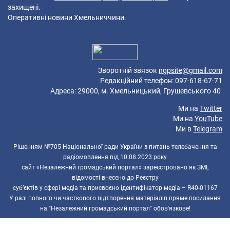
захищені.
Оперативні новини Хмельниччини.
47 queries in 0,226 seconds.
Platform: Mobile.
Зворотній звязок
ngpsite@gmail.com
Редакційний телефон: 097-618-67-71
Адреса: 29000, м. Хмельницький, Грушевського 40
Ми на
Twitter
Ми на
YouTube
Ми в
Telegram
Рішенням №705 Національної ради України з питань телебачення та
радіомовлення від 10.08.2023 року
сайт «Незалежний громадський портал» зареєстровано як ЗМІ,
відомості внесено до Реєстру
суб’єктів у сфері медіа та присвоєно ідентифікатор медіа – R40-01167
У разі повного чи часткового відтворення матеріалів пряме посилання
на "Незалежний громадський портал" обов'язкове!