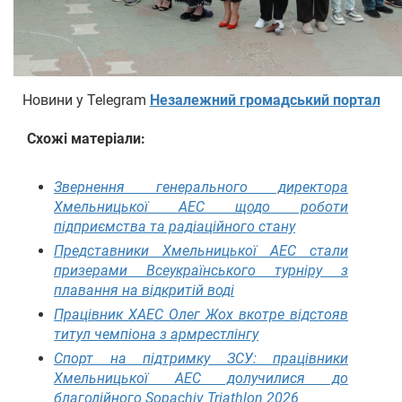
Новини у Telegram
Незалежний громадський портал
Схожі матеріали:
Звернення генерального директора
Хмельницької АЕС щодо роботи
підприємства та радіаційного стану
Представники Хмельницької АЕС стали
призерами Всеукраїнського турніру з
плавання на відкритій воді
Працівник ХАЕС Олег Жох вкотре відстояв
титул чемпіона з армрестлінгу
Спорт на підтримку ЗСУ: працівники
Хмельницької АЕС долучилися до
благодійного Sopachiv Triathlon 2026