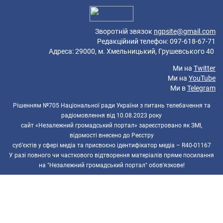
Platform: Mobile.
Зворотній звязок
ngpsite@gmail.com
Редакційний телефон: 097-618-67-71
Адреса: 29000, м. Хмельницький, Грушевського 40
Ми на
Twitter
Ми на
YouTube
Ми в
Telegram
Рішенням №705 Національної ради України з питань телебачення та
радіомовлення від 10.08.2023 року
сайт «Незалежний громадський портал» зареєстровано як ЗМІ,
відомості внесено до Реєстру
суб’єктів у сфері медіа та присвоєно ідентифікатор медіа – R40-01167
У разі повного чи часткового відтворення матеріалів пряме посилання
на "Незалежний громадський портал" обов'язкове!