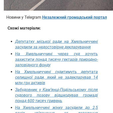
Новини у Telegram
Незалежний громадський портал
Схожі матеріали:
Депутатку міської ради на Хмельниччині
засудили за недостовірне декларування
На Хмельниччині через суд хочуть
захистити понад тисячу гектарів природно-
заповідного фонду
На Хмельниччині судитимуть депутата
селищної ради, який не задекларував 14
млн грн активів
Забудовник у Кам’янці-Подільському після
судового позову відшкодував громаді
понад 600 тисяч гривень
На Хмельниччині жінку засудили до 2,5