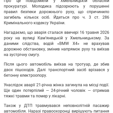
Про це повідомили у Хмельницькій обласній
прокуратурі. Молодика підозрюють у порушенні
правил безпеки дорожнього руху, що спричинило
загибель кількох осіб. Йдеться про ч. 3 ст. 286
Кримінального кодексу України.
Нагадаємо, що аварія сталася ввечері 16 травня 2026
року на вулиці Кам’янецькій у Хмельницькому. За
даними слідства, водій «BMW X4» не врахував
дорожню обстановку, змінив напрямок руху та виїхав
на зустрічну смугу.
Після цього автомобіль виїхав на тротуар, де збив
двох пішоходів. Далі транспортний засіб врізався у
бетонну електроопору.
Унаслідок аварії 21-річна жінка загинула на місці події.
Ще один потерпілий — 24-річний чоловік — отримав
тяжкі травми та помер у лікарні.
Також у ДТП травмувався неповнолітній пасажир
автомобіля. Наразі правоохоронці вирішують питання