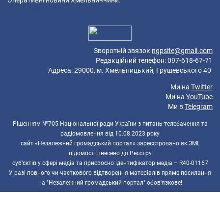
Оперативні новини Хмельниччини.
47 queries in 0,153 seconds.
Platform: Mobile.
Зворотній звязок
ngpsite@gmail.com
Редакційний телефон: 097-618-67-71
Адреса: 29000, м. Хмельницький, Грушевського 40
Ми на
Twitter
Ми на
YouTube
Ми в
Telegram
Рішенням №705 Національної ради України з питань телебачення та
радіомовлення від 10.08.2023 року
сайт «Незалежний громадський портал» зареєстровано як ЗМІ,
відомості внесено до Реєстру
суб’єктів у сфері медіа та присвоєно ідентифікатор медіа – R40-01167
У разі повного чи часткового відтворення матеріалів пряме посилання
на "Незалежний громадський портал" обов'язкове!