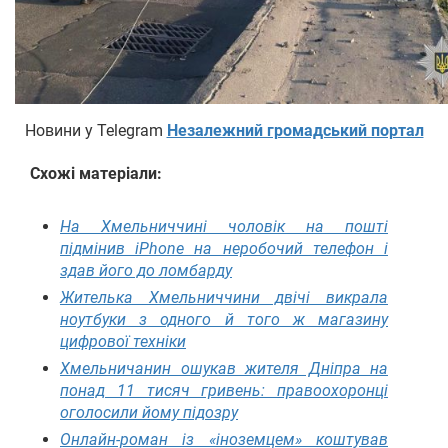
Новини у Telegram
Незалежний громадський портал
Схожі матеріали:
На Хмельниччині чоловік на пошті
підмінив iPhone на неробочий телефон і
здав його до ломбарду
Жителька Хмельниччини двічі викрала
ноутбуки з одного й того ж магазину
цифрової техніки
Хмельничанин ошукав жителя Дніпра на
понад 11 тисяч гривень: правоохоронці
оголосили йому підозру
Онлайн-роман із «іноземцем» коштував