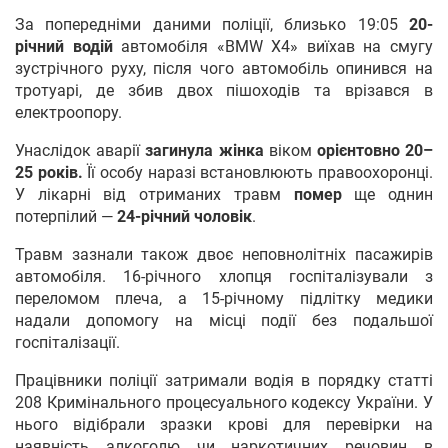
За попередніми даними поліції, близько 19:05
20-
річний водій
автомобіля «BMW X4» виїхав на смугу
зустрічного руху, після чого автомобіль опинився на
тротуарі, де збив двох пішоходів та врізався в
електроопору.
Унаслідок аварії
загинула жінка
віком
орієнтовно 20–
25 років.
Її особу наразі встановлюють правоохоронці.
У лікарні від отриманих травм
помер
ще однин
потерпілий —
24-річний чоловік
.
Травм зазнали також двоє неповнолітніх пасажирів
автомобіля. 16-річного хлопця госпіталізували з
переломом плеча, а 15-річному підлітку медики
надали допомогу на місці події без подальшої
госпіталізації.
Працівники поліції затримали водія в порядку статті
208 Кримінального процесуального кодексу України. У
нього відібрали зразки крові для перевірки на
наявність алкоголю чи наркотичних речовин в