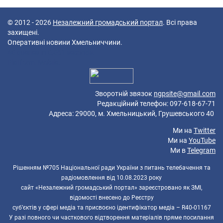
© 2012 - 2026
Незалежний громадський портал
. Всі права
захищені.
Оперативні новини Хмельниччини.
40 queries in 0,061 seconds.
Platform: Mobile.
Зворотній звязок
ngpsite@gmail.com
Редакційний телефон: 097-618-67-71
Адреса: 29000, м. Хмельницький, Грушевського 40
Ми на
Twitter
Ми на
YouTube
Ми в
Telegram
Рішенням №705 Національної ради України з питань телебачення та
радіомовлення від 10.08.2023 року
сайт «Незалежний громадський портал» зареєстровано як ЗМІ,
відомості внесено до Реєстру
суб’єктів у сфері медіа та присвоєно ідентифікатор медіа – R40-01167
У разі повного чи часткового відтворення матеріалів пряме посилання