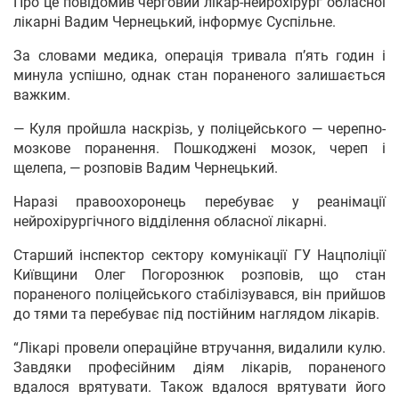
Про це повідомив черговий лікар-нейрохірург обласної
лікарні Вадим Чернецький, інформує Суспільне.
За словами медика, операція тривала п’ять годин і
минула успішно, однак стан пораненого залишається
важким.
— Куля пройшла наскрізь, у поліцейського — черепно-
мозкове поранення. Пошкоджені мозок, череп і
щелепа, — розповів Вадим Чернецький.
Наразі правоохоронець перебуває у реанімації
нейрохірургічного відділення обласної лікарні.
Старший інспектор сектору комунікації ГУ Нацполіції
Київщини Олег Погорознюк розповів, що стан
пораненого поліцейського стабілізувався, він прийшов
до тями та перебуває під постійним наглядом лікарів.
“Лікарі провели операційне втручання, видалили кулю.
Завдяки професійним діям лікарів, пораненого
вдалося врятувати. Також вдалося врятувати його