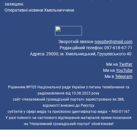
захищені.
Оперативні новини Хмельниччини.
49 queries in 0,104 seconds.
Platform: Mobile.
Зворотній звязок
ngpsite@gmail.com
Редакційний телефон: 097-618-67-71
Адреса: 29000, м. Хмельницький, Грушевського 40
Ми на
Twitter
Ми на
YouTube
Ми в
Telegram
Рішенням №705 Національної ради України з питань телебачення та
радіомовлення від 10.08.2023 року
сайт «Незалежний громадський портал» зареєстровано як ЗМІ,
відомості внесено до Реєстру
суб’єктів у сфері медіа та присвоєно ідентифікатор медіа – R40-01167
У разі повного чи часткового відтворення матеріалів пряме посилання
на "Незалежний громадський портал" обов'язкове!