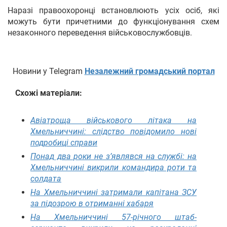
Наразі правоохоронці встановлюють усіх осіб, які
можуть бути причетними до функціонування схем
незаконного переведення військовослужбовців.
Новини у Telegram
Незалежний громадський портал
Схожі матеріали:
Авіатроща військового літака на
Хмельниччині: слідство повідомило нові
подробиці справи
Понад два роки не з’являвся на службі: на
Хмельниччині викрили командира роти та
солдата
На Хмельниччині затримали капітана ЗСУ
за підозрою в отриманні хабаря
На Хмельниччині 57-річного штаб-