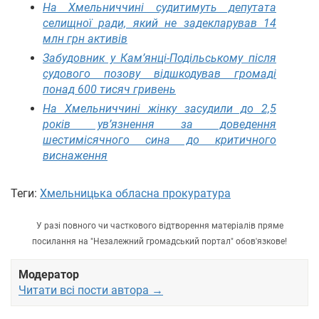
На Хмельниччині судитимуть депутата
селищної ради, який не задекларував 14
млн грн активів
Забудовник у Кам’янці-Подільському після
судового позову відшкодував громаді
понад 600 тисяч гривень
На Хмельниччині жінку засудили до 2,5
років ув’язнення за доведення
шестимісячного сина до критичного
виснаження
Теги:
Хмельницька обласна прокуратура
У разі повного чи часткового відтворення матеріалів пряме
посилання на "Незалежний громадський портал" обов'язкове!
Модератор
Читати всі пости автора →