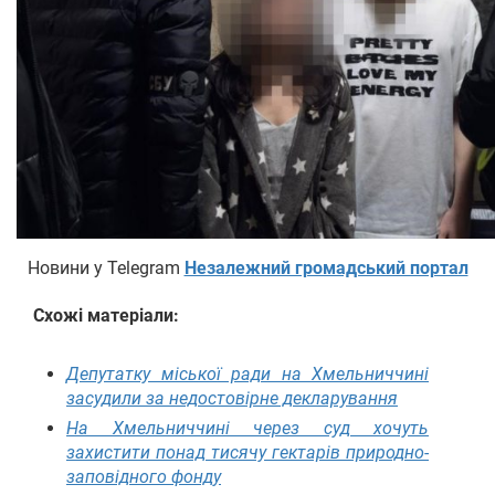
Новини у Telegram
Незалежний громадський портал
Схожі матеріали:
Депутатку міської ради на Хмельниччині
засудили за недостовірне декларування
На Хмельниччині через суд хочуть
захистити понад тисячу гектарів природно-
заповідного фонду