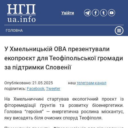
Увійти
ГОЛОВНА
У Хмельницькій ОВА презентували
екопроєкт для Теофіпольської громади
за підтримки Словенії
Опубліковано:
21.05.2025
наш
телеграм-канал
поділитись:
Facebook
,
Tweeter
На Хмельниччині стартував екологічний проєкт із
фіторемедіації ґрунтів та розвитку біоенергетики.
Головна “героїня” — енергетична рослина міскантус,
яку висадять біля очисних споруд Теофіполя.