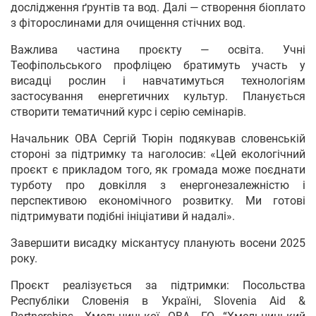
дослідження ґрунтів та вод. Далі — створення біоплато
з фіторослинами для очищення стічних вод.
Важлива частина проєкту — освіта. Учні
Теофіпольського профліцею братимуть участь у
висадці рослин і навчатимуться технологіям
застосування енергетичних культур. Планується
створити тематичний курс і серію семінарів.
Начальник ОВА Сергій Тюрін подякував словенській
стороні за підтримку та наголосив: «Цей екологічний
проєкт є прикладом того, як громада може поєднати
турботу про довкілля з енергонезалежністю і
перспективою економічного розвитку. Ми готові
підтримувати подібні ініціативи й надалі».
Завершити висадку міскантусу планують восени 2025
року.
Проєкт реалізується за підтримки: Посольства
Республіки Словенія в Україні, Slovenia Aid &