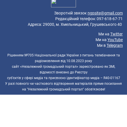
Зворотній звязок
ngpsite@gmail.com
Редакційний телефон: 097-618-67-71
Адреса: 29000, м. Хмельницький, Грушевського 40
Ми на
Twitter
Ми на
YouTube
Ми в
Telegram
Рішенням №705 Національної ради України з питань телебачення та
радіомовлення від 10.08.2023 року
сайт «Незалежний громадський портал» зареєстровано як ЗМІ,
відомості внесено до Реєстру
суб’єктів у сфері медіа та присвоєно ідентифікатор медіа – R40-01167
У разі повного чи часткового відтворення матеріалів пряме посилання
на "Незалежний громадський портал" обов'язкове!