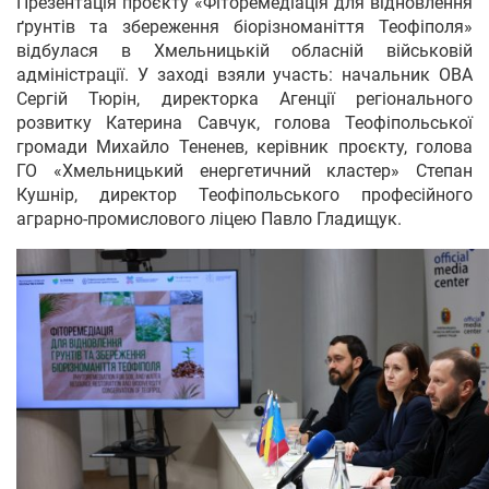
Презентація проєкту «Фіторемедіація для відновлення
ґрунтів та збереження біорізноманіття Теофіполя»
відбулася в Хмельницькій обласній військовій
адміністрації. У заході взяли участь: начальник ОВА
Сергій Тюрін, директорка Агенції регіонального
розвитку Катерина Савчук, голова Теофіпольської
громади Михайло Тененев, керівник проєкту, голова
ГО «Хмельницький енергетичний кластер» Степан
Кушнір, директор Теофіпольського професійного
аграрно-промислового ліцею Павло Гладищук.