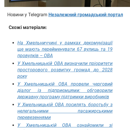
Новини у Telegram
Незалежний громадський портал
Схожі матеріали:
На Хмельниччині у рамках декомунізації
ще мають перейменувати 67 вулиць та 19
провулків – ОВА
У Хмельницькій ОВА визначили пріоритети
просторового розвитку громад до 2028
року
У Хмельницькій ОВА провели черговий
діалог із підприємцями: обговорили
державну програму підтримки виробників
У Хмельницькій ОВА посилять боротьбу з
нелегальними пасажирськими
перевезеннями
У Хмельницькій ОВА ознайомили зі