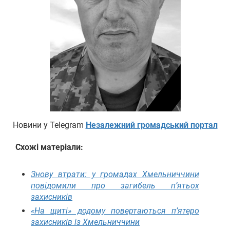
Новини у Telegram
Незалежний громадський портал
Схожі матеріали:
Знову втрати: у громадах Хмельниччини
повідомили про загибель п’ятьох
захисників
«На щиті» додому повертаються п’ятеро
захисників із Хмельниччини