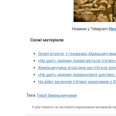
Новини у Telegram
Нез
Схожі матеріали:
Знову втрати: у громадах Хмельниччини
«На щиті» додому повертаються п’ятеро
Хмельниччина втратила ще п’ятьох вої
«На щиті» додому повернулися шестеро
На війні загинули п’ятеро захисників з
Теги:
Герої Хмельниччини
У разі повного чи часткового відтворення матеріалів 