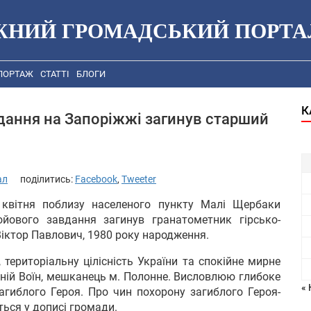
ЖНИЙ ГРОМАДСЬКИЙ ПОРТА
ПОРТАЖ
СТАТТІ
БЛОГИ
К
дання на Запоріжжі загинув старший
ал
поділитись:
Facebook
,
Tweeter
 квітня поблизу населеного пункту Малі Щербаки
ойового завдання загинув гранатометник гірсько-
іктор Павлович, 1980 року народження.
, територіальну цілісність України та спокійне мирне
ій Воїн, мешканець м. Полонне. Висловлюю глибоке
« 
агиблого Героя. Про чин похорону загиблого Героя-
ься у дописі громади.