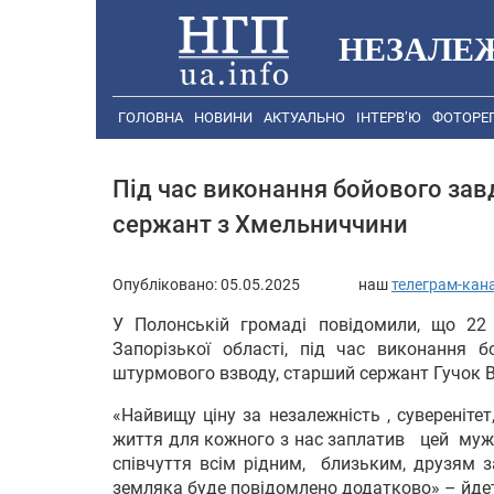
НЕЗАЛЕ
ГОЛОВНА
НОВИНИ
АКТУАЛЬНО
ІНТЕРВ’Ю
ФОТОРЕ
Під час виконання бойового зав
сержант з Хмельниччини
Опубліковано:
05.05.2025
наш
телеграм-кан
У Полонській громаді повідомили, що 22
Запорізької області, під час виконання б
штурмового взводу, старший сержант Гучок В
«Найвищу ціну за незалежність , суверенітет
життя для кожного з нас заплатив цей мужн
співчуття всім рідним, близьким, друзям з
земляка буде повідомлено додатково» – йдет