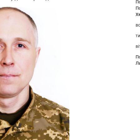
П
П
Х
во
ти
ві
По
Л