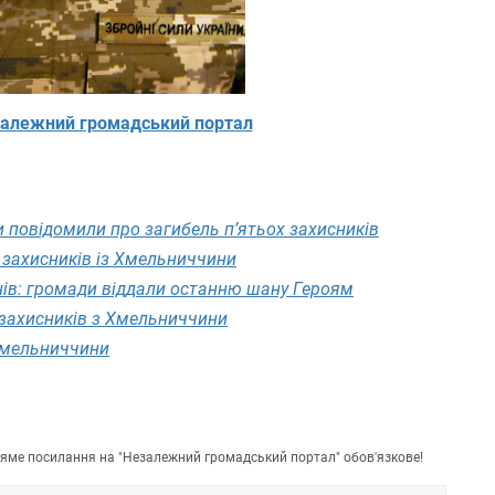
алежний громадський портал
 повідомили про загибель п’ятьох захисників
 захисників із Хмельниччини
нів: громади віддали останню шану Героям
 захисників з Хмельниччини
 Хмельниччини
пряме посилання на "Незалежний громадський портал" обов'язкове!