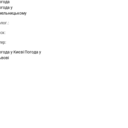
огода
огода у
мельницькому
лог.:
ск:
тер:
года у Києві
Погода у
ьвові