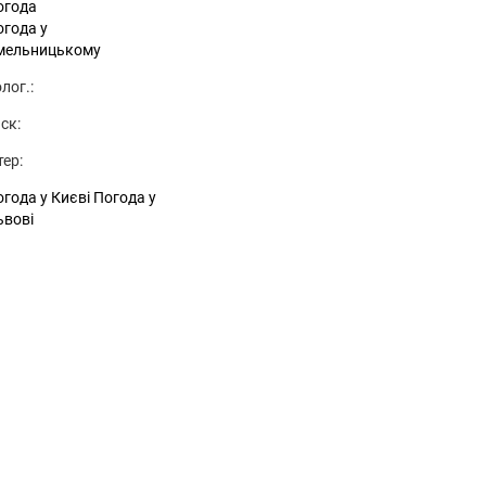
огода
огода у
мельницькому
лог.:
ск:
тер:
года у Києві
Погода у
ьвові