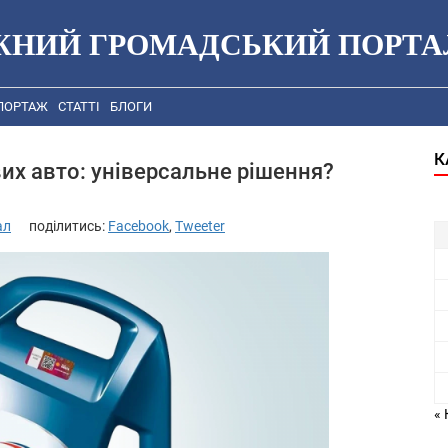
ЖНИЙ ГРОМАДСЬКИЙ ПОРТА
ПОРТАЖ
СТАТТІ
БЛОГИ
К
их авто: універсальне рішення?
ал
поділитись:
Facebook
,
Tweeter
« 