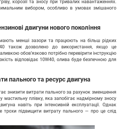
ріву, корозії та зносу при тривалих навантаженнях.
тимальним вибором, особливо в умовах змішаного
нзинові двигуни нового покоління
 мають менші зазори та працюють на більш рідких
W40 також дозволено до використання, якщо це
аливкою обов’язково потрібно перевірити інструкцію
язкість відповідає 10W40, олива буде безпечною для
ти пального та ресурс двигуна
ає знизити витрати пального за рахунок зменшення
у мастильну плівку, яка запобігає надмірному зносу
игуна навіть при інтенсивній експлуатації. Однак
е трохи підвищити витрату пального — про це слід