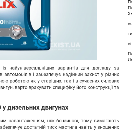
П
П
Х
во
ти
ві
По
Л
з найуніверсальніших варіантів для догляду за
в автомобілів і забезпечує надійний захист у різних
ною роботою як у старіших, так і в сучасних силових
вигун, варто врахувати специфіку його конструкції та
 у дизельних двигунах
им навантаженням, ніж бензинові, тому вимагають
абезпечує достатній тиск мастила навіть у зношених