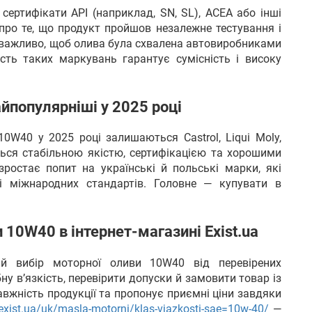
ертифікати API (наприклад, SN, SL), ACEA або інші
 про те, що продукт пройшов незалежне тестування і
важливо, щоб олива була схвалена автовиробниками
ість таких маркувань гарантує сумісність і високу
айпопулярніші у 2025 році
0W40 у 2025 році залишаються Castrol, Liqui Moly,
яється стабільною якістю, сертифікацією та хорошими
ростає попит на українські й польські марки, які
і міжнародних стандартів. Головне — купувати в
 10W40 в інтернет-магазині Exist.ua
кий вибір моторної оливи 10W40 від перевірених
у в’язкість, перевірити допуски й замовити товар із
авжність продукції та пропонує приємні ціни завдяки
exist.ua/uk/masla-motorni/klas-vjazkosti-sae=10w-40/
—