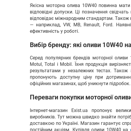
Якісна моторна олива 10W40 повинна мати с
відповідні допуски. Ці позначення свідчать
відповідає міжнародним стандартам. Також 
— наприклад, VW, MB, Renault, Ford. Наявн
ефективність у роботі.
Вибір бренду: які оливи 10W40 н
Серед популярних брендів моторної оливи 1
Motul, Total і Mobil. Їхня продукція вирізн
результатами у незалежних тестах. Також з
пропонують доступну ціну при дотриманн
офіційних магазинах, щоб уникнути підробок.
Переваги покупки моторної оливи
Інтернет-магазин Exist.ua пропонує вели
виробників. Тут можна швидко знайти потрібн
доставкою по Україні. Магазин гарантує спр
постійним акціям. Купівля оливи 10W40 на