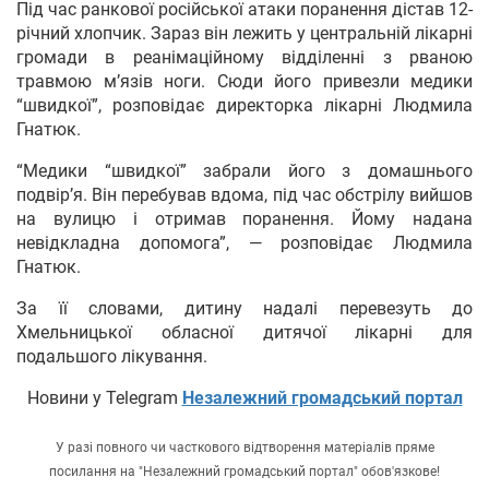
Під час ранкової російської атаки поранення дістав 12-
річний хлопчик. Зараз він лежить у центральній лікарні
громади в реанімаційному відділенні з рваною
травмою м’язів ноги. Сюди його привезли медики
“швидкої”, розповідає директорка лікарні Людмила
Гнатюк.
“Медики “швидкої” забрали його з домашнього
подвір’я. Він перебував вдома, під час обстрілу вийшов
на вулицю і отримав поранення. Йому надана
невідкладна допомога”, — розповідає Людмила
Гнатюк.
За її словами, дитину надалі перевезуть до
Хмельницької обласної дитячої лікарні для
подальшого лікування.
Новини у Telegram
Незалежний громадський портал
У разі повного чи часткового відтворення матеріалів пряме
посилання на "Незалежний громадський портал" обов'язкове!