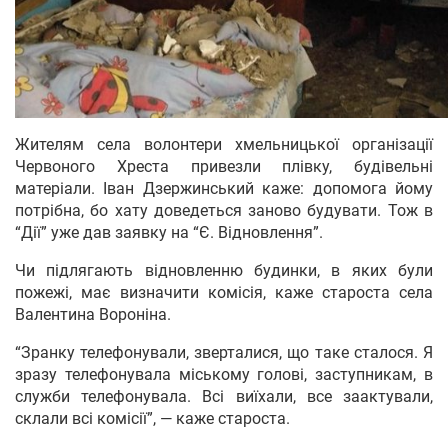
Жителям села волонтери хмельницької організації
Червоного Хреста привезли плівку, будівельні
матеріали. Іван Дзержинський каже: допомога йому
потрібна, бо хату доведеться заново будувати. Тож в
“Дії” уже дав заявку на “Є. Відновлення”.
Чи підлягають відновленню будинки, в яких були
пожежі, має визначити комісія, каже староста села
Валентина Вороніна.
“Зранку телефонували, зверталися, що таке сталося. Я
зразу телефонувала міському голові, заступникам, в
служби телефонувала. Всі виїхали, все заактували,
склали всі комісії”, — каже староста.