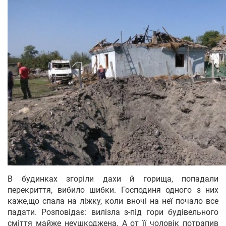
В будинках згоріли дахи й горища, попадали
перекриття, вибило шибки. Господиня одного з них
каже,що спала на ліжку, коли вночі на неї почало все
падати. Розповідає: вилізла з-під гори будівельного
сміття майже неушкоджена. А от її чоловік потрапив