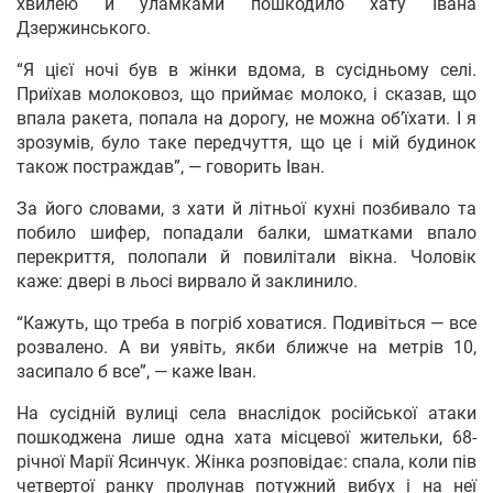
хвилею й уламками пошкодило хату Івана
Дзержинського.
“Я цієї ночі був в жінки вдома, в сусідньому селі.
Приїхав молоковоз, що приймає молоко, і сказав, що
впала ракета, попала на дорогу, не можна об’їхати. І я
зрозумів, було таке передчуття, що це і мій будинок
також постраждав”, — говорить Іван.
За його словами, з хати й літньої кухні позбивало та
побило шифер, попадали балки, шматками впало
перекриття, полопали й повилітали вікна. Чоловік
каже: двері в льосі вирвало й заклинило.
“Кажуть, що треба в погріб ховатися. Подивіться — все
розвалено. А ви уявіть, якби ближче на метрів 10,
засипало б все”, — каже Іван.
На сусідній вулиці села внаслідок російської атаки
пошкоджена лише одна хата місцевої жительки, 68-
річної Марії Ясинчук. Жінка розповідає: спала, коли пів
четвертої ранку пролунав потужний вибух і на неї