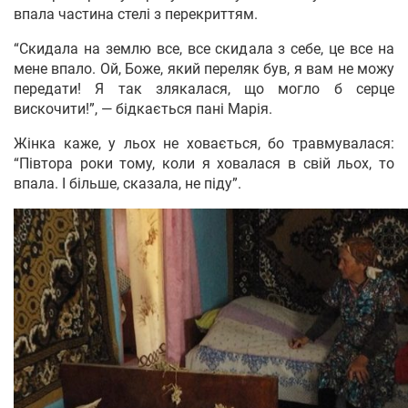
впала частина стелі з перекриттям.
“Скидала на землю все, все скидала з себе, це все на
мене впало. Ой, Боже, який переляк був, я вам не можу
передати! Я так злякалася, що могло б серце
вискочити!”, — бідкається пані Марія.
Жінка каже, у льох не ховається, бо травмувалася:
“Півтора роки тому, коли я ховалася в свій льох, то
впала. І більше, сказала, не піду”.