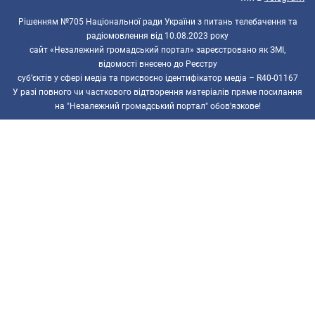
Рішенням №705 Національної ради України з питань телебачення та
радіомовлення від 10.08.2023 року
сайт «Незалежний громадський портал» зареєстровано як ЗМІ,
відомості внесено до Реєстру
суб’єктів у сфері медіа та присвоєно ідентифікатор медіа – R40-01167
У разі повного чи часткового відтворення матеріалів пряме посилання
на "Незалежний громадський портал" обов'язкове!