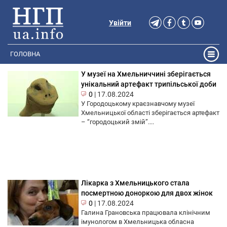
Увійти
ГОЛОВНА
У музеї на Хмельниччині зберігається
унікальний артефакт трипільської доби
0
|
17.08.2024
У Городоцькому краєзнавчому музеї
Хмельницької області зберігається артефакт
– “городоцький змій”....
Лікарка з Хмельницького стала
посмертною доноркою для двох жінок
0
|
17.08.2024
Галина Грановська працювала клінічним
імунологом в Хмельницька обласна