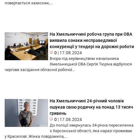
повертається захисник,...
На Хмельниччині робоча група при ОВА
виявила ознаки несправедливої
конкуренції у тендері на дорожні роботи
0
|
17.08.2024
Вчора під керівництвом начальника
Хмельницької ОВА Cергія Тюріна відбулося
чергове засідання обласної робочої...
На Хмельниччині 24-річний чоловік
ошукав свою родичку на понад 13 тисяч
гривень
0
|
17.08.2024
До поліції звернулась 34-річна переселенка
з Херсонської області, яка наразі проживає
у Красилові. Жінка повідомила,...