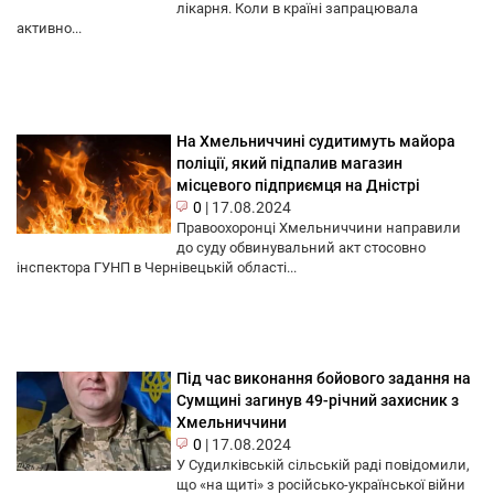
лікарня. Коли в країні запрацювала
активно...
На Хмельниччині судитимуть майора
поліції, який підпалив магазин
місцевого підприємця на Дністрі
0
|
17.08.2024
Правоохоронці Хмельниччини направили
до суду обвинувальний акт стосовно
інспектора ГУНП в Чернівецькій області...
Під час виконання бойового задання на
Сумщині загинув 49-річний захисник з
Хмельниччини
0
|
17.08.2024
У Судилківській сільській раді повідомили,
що «на щиті» з російсько-української війни