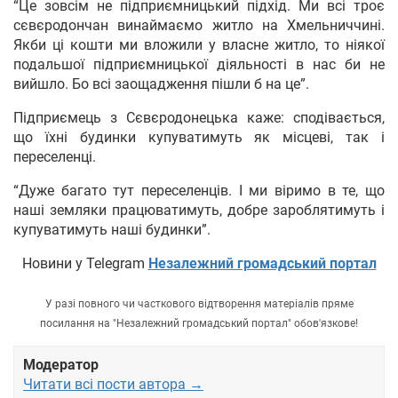
“Це зовсім не підприємницький підхід. Ми всі троє
сєвєродончан винаймаємо житло на Хмельниччині.
Якби ці кошти ми вложили у власне житло, то ніякої
подальшої підприємницької діяльності в нас би не
вийшло. Бо всі заощадження пішли б на це”.
Підприємець з Сєвєродонецька каже: сподівається,
що їхні будинки купуватимуть як місцеві, так і
переселенці.
“Дуже багато тут переселенців. І ми віримо в те, що
наші земляки працюватимуть, добре зароблятимуть і
купуватимуть наші будинки”.
Новини у Telegram
Незалежний громадський портал
У разі повного чи часткового відтворення матеріалів пряме
посилання на "Незалежний громадський портал" обов'язкове!
Модератор
Читати всі пости автора →