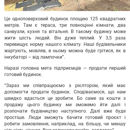
Це одноповерховий будинок площею 125 квадратних
метрів. Там є тераса, три повноцінні кімнати, два
санвузли, кухня та вітальня. В такому будинку може
жити шість людей. Він дуже теплий. У 3,5 раза
перевищує норму нашого клімату. Наші будівельники
жартують, мовляв, в ньому можна буде грітися, як в
інкубаторі – від лампочки”.
Наразі головна мета підприємців — продати перший
готовий будинок.
“Зараз ми співпрацюємо з рієлтором, який має
допомогти продати будинок. Сподіваємося, що нам
швидко вдасться це зробити. Бо саме за кошти з
продажу цього будинку ми зможемо йти далі і
розпочати будівництво наступного. Далі вже буде
простіше. Люди зможуть бачити готовий проєкт і
робити замовлення, наприклад, на більшу, чи меншу