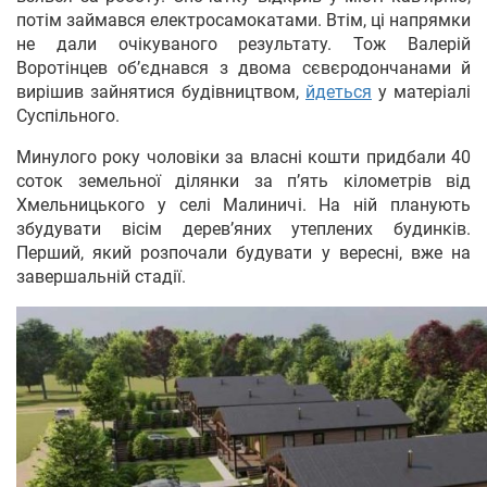
потім займався електросамокатами. Втім, ці напрямки
не дали очікуваного результату. Тож Валерій
Воротінцев об’єднався з двома сєвєродончанами й
вирішив зайнятися будівництвом,
йдеться
у матеріалі
Суспільного.
Минулого року чоловіки за власні кошти придбали 40
соток земельної ділянки за п’ять кілометрів від
Хмельницького у селі Малиничі. На ній планують
збудувати вісім дерев’яних утеплених будинків.
Перший, який розпочали будувати у вересні, вже на
завершальній стадії.