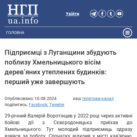
Увійти
ГОЛОВНА
Підприємці з Луганщини збудують
поблизу Хмельницького вісім
дерев’яних утеплених будинків:
перший уже завершують
Опубліковано:
10.08.2024
наш
телеграм-канал
поділитись:
Facebook
,
Tweeter
29-річний Валерій Воротінцев у 2022 році через активні
бойові дії з Сєвєродонецька приїхав до
Хмельницького. Тут молодий підприємець одразу
взявся за роботу. Спочатку відкрив у місті кав’ярню,