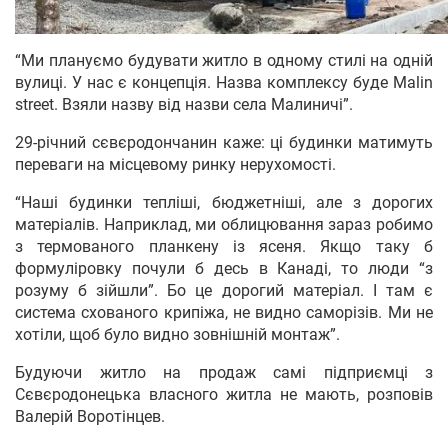
“Ми плануємо будувати житло в одному стилі на одній
вулиці. У нас є концепція. Назва комплексу буде Malin
street. Взяли назву від назви села Малиничі”.
29-річний сєвєродончанин каже: ці будинки матимуть
переваги на місцевому ринку нерухомості.
“Наші будинки тепліші, бюджетніші, але з дорогих
матеріалів. Наприклад, ми облицювання зараз робимо
з термованого планкену із ясеня. Якщо таку б
формуліровку почули б десь в Канаді, то люди “з
розуму б зійшли”. Бо це дорогий матеріал. І там є
система схованого крипіжа, не видно саморізів. Ми не
хотіли, щоб було видно зовнішній монтаж”.
Будуючи житло на продаж самі підприємці з
Сєвєродонецька власного житла не мають, розповів
Валерій Воротінцев.