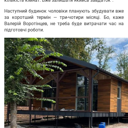
кількість кімнат. Вже залишати якийсь завдаток”.
Наступний будинок чоловіки планують збудувати вже
за коротший термін — три-чотири місяці. Бо, каже
Валерій Воротінцев, не треба буде витрачати час на
підготовчі роботи.