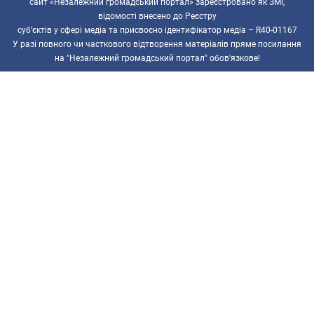
сайт «Незалежний громадський портал» зареєстровано як ЗМІ,
відомості внесено до Реєстру
суб’єктів у сфері медіа та присвоєно ідентифікатор медіа – R40-01167
У разі повного чи часткового відтворення матеріалів пряме посилання
на "Незалежний громадський портал" обов'язкове!