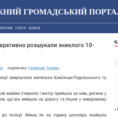
ЖНИЙ ГРОМАДСЬКИЙ ПОРТА
ПОРТАЖ
СТАТТІ
БЛОГИ
К
еративно розшукали зниклого 10-
ал
поділитись:
Facebook
,
Tweeter
оліції звернулася жителька Камʼянця-Подільського та
оли майже стемніло і матір прийшла за ним, дитини у
али, що він вийшов на дорогу та пішов у невідомому
«
 до поліції. Менш як за годину школяра знайшла