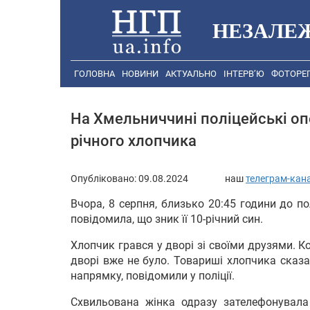
НЕЗАЛЕ
ГОЛОВНА
НОВИНИ
АКТУАЛЬНО
ІНТЕРВ’Ю
ФОТОРЕ
На Хмельниччині поліцейські оп
річного хлопчика
Опубліковано:
09.08.2024
наш
телеграм-кан
Вчора, 8 серпня, близько 20:45 години до п
повідомила, що зник її 10-річний син.
Хлопчик грався у дворі зі своїми друзями. К
дворі вже не було. Товариші хлопчика сказ
напрямку, повідомили у поліції.
Схвильована жінка одразу зателефонувала