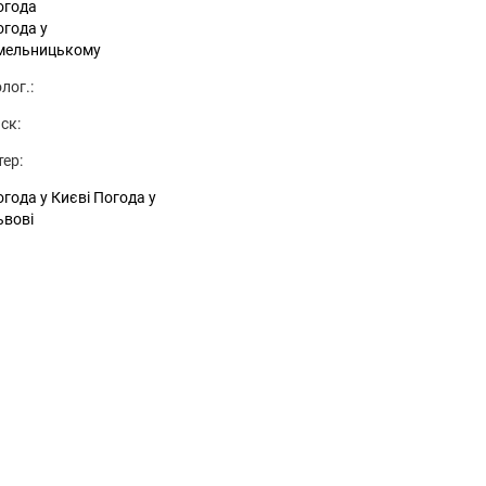
огода
огода у
мельницькому
лог.:
ск:
тер:
года у Києві
Погода у
ьвові