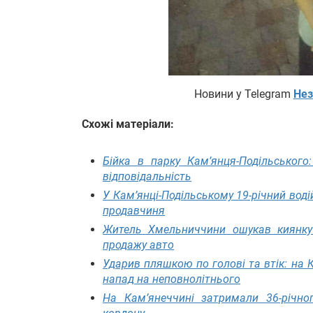
Новини у Telegram
Нез
Схожі матеріали:
Бійка в парку Кам’янця-Подільського
відповідальність
У Кам’янці-Подільському 19-річний воді
продавчиня
Житель Хмельниччини ошукав киянку
продажу авто
Ударив пляшкою по голові та втік: на
напад на неповнолітнього
На Кам’янеччині затримали 36-річно