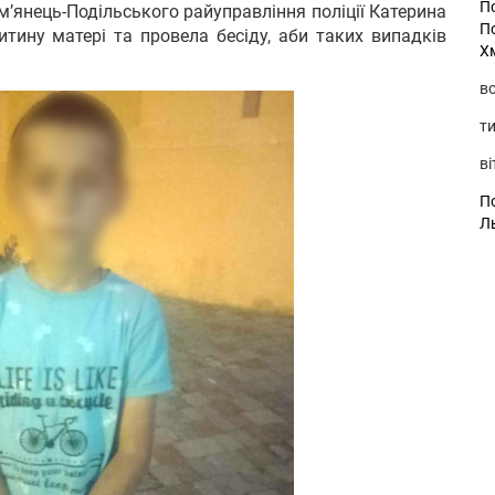
П
мʼянець-Подільського райуправління поліції Катерина
П
итину матері та провела бесіду, аби таких випадків
Х
во
ти
ві
По
Л