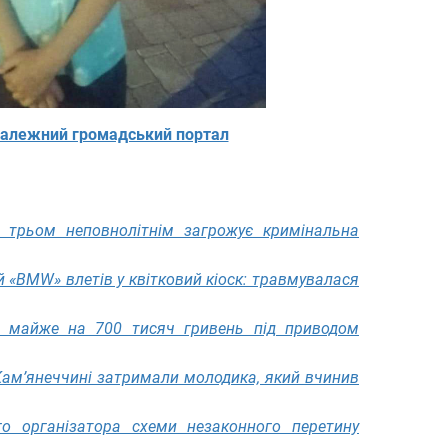
алежний громадський портал
: трьом неповнолітнім загрожує кримінальна
й «BMW» влетів у квітковий кіоск: травмувалася
 майже на 700 тисяч гривень під приводом
 Кам’янеччині затримали молодика, який вчинив
го організатора схеми незаконного перетину