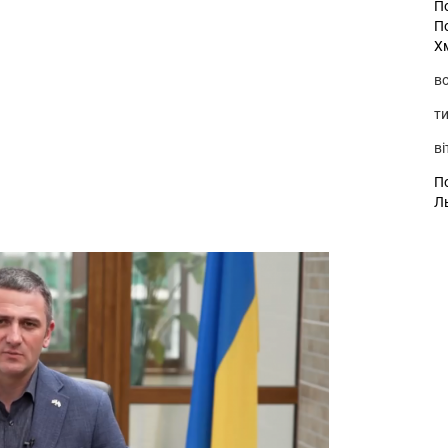
П
П
Х
во
ти
ві
По
Л