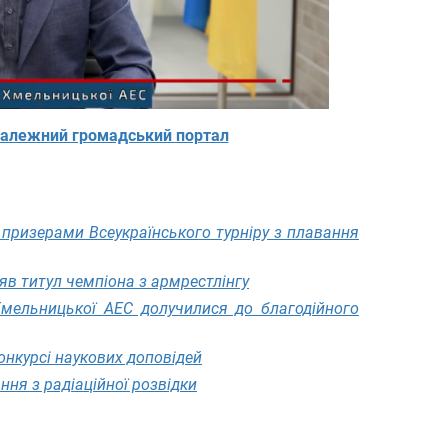
алежний громадський портал
призерами Всеукраїнського турніру з плавання
яв титул чемпіона з армрестлінгу
Хмельницької АЕС долучилися до благодійного
онкурсі наукових доповідей
ня з радіаційної розвідки