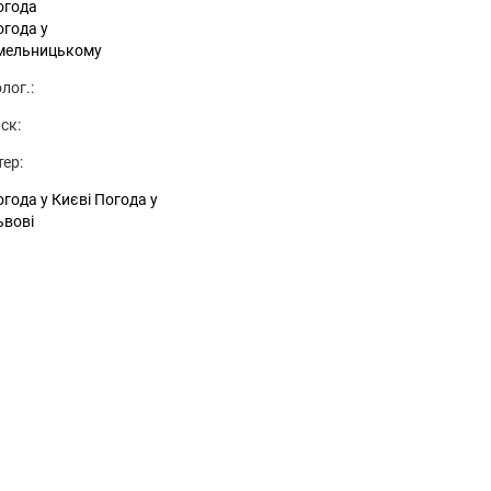
огода
огода у
мельницькому
лог.:
ск:
тер:
года у Києві
Погода у
ьвові