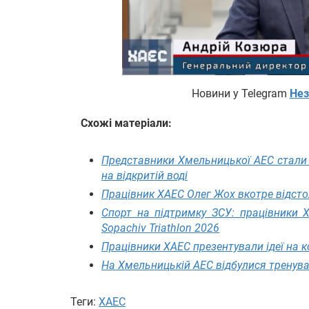
Новини у Telegram
Нез
Схожі матеріали:
Представники Хмельницької АЕС стали 
на відкритій воді
Працівник ХАЕС Олег Жох вкотре відсто
Спорт на підтримку ЗСУ: працівники 
Sopachiv Triathlon 2026
Працівники ХАЕС презентували ідеї на к
На Хмельницькій АЕС відбулися тренуван
Теги:
ХАЕС