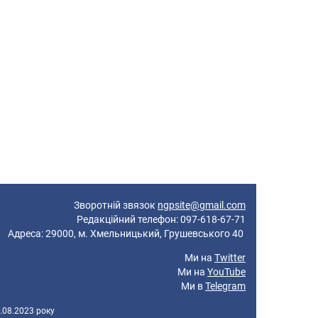
Зворотній звязок
ngpsite@gmail.com
Редакційний телефон: 097-618-67-71
реса: 29000, м. Хмельницький, Грушевського 40
Ми на
Twitter
Ми на
YouTube
Ми в
Telegram
.08.2023 року