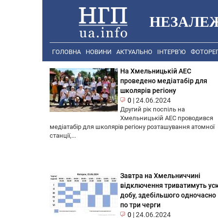
НЕЗАЛЕ
ГОЛОВНА
НОВИНИ
АКТУАЛЬНО
ІНТЕРВ’Ю
ФОТОРЕ
На Хмельницькій АЕС
проведено медіатабір для
школярів регіону
0
|
24.06.2024
Другий рік поспіль на
Хмельницькій АЕС проводився
медіатабір для школярів регіону розташування атомної
станції,...
Завтра на Хмельниччині
відключення триватимуть ус
добу, здебільшого одночасно
по три черги
0
|
24.06.2024