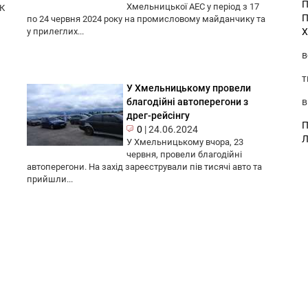
П
Хмельницької АЕС у період з 17
ЕК
П
по 24 червня 2024 року на промисловому майданчику та
Х
у прилеглих...
в
т
У Хмельницькому провели
в
благодійні автоперегони з
дрег-рейсінгу
П
0
|
24.06.2024
Л
У Хмельницькому вчора, 23
червня, провели благодійні
автоперегони. На захід зареєстрували пів тисячі авто та
прийшли...