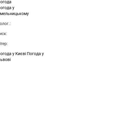
огода
огода у
мельницькому
олог.:
иск:
ітер:
огода у Києві
Погода у
ьвові