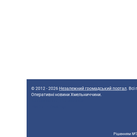
© 2012 - 2026
Незалежний громадський портал
. Всі
Оперативні новини Хмельниччини.
49 queries in 0,162 seconds.
Platform: Desktop.
Рішенням №70