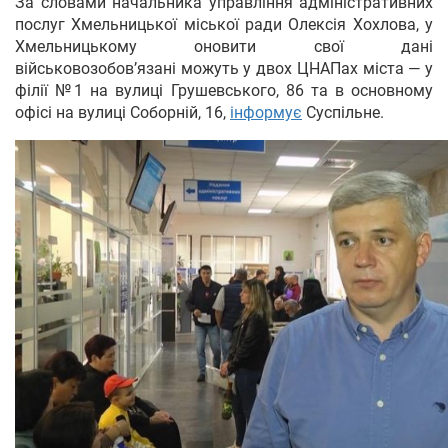
За словами начальника управління адміністративних
послуг Хмельницької міської ради Олексія Хохлова, у
Хмельницькому оновити свої дані
військовозобов’язані можуть у двох ЦНАПах міста — у
філії №1 на вулиці Грушевського, 86 та в основному
офісі на вулиці Соборній, 16,
інформує
Суспільне.