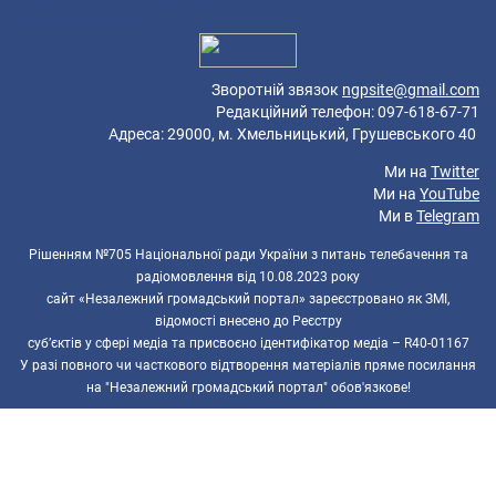
Platform: Mobile.
Зворотній звязок
ngpsite@gmail.com
Редакційний телефон: 097-618-67-71
Адреса: 29000, м. Хмельницький, Грушевського 40
Ми на
Twitter
Ми на
YouTube
Ми в
Telegram
Рішенням №705 Національної ради України з питань телебачення та
радіомовлення від 10.08.2023 року
сайт «Незалежний громадський портал» зареєстровано як ЗМІ,
відомості внесено до Реєстру
суб’єктів у сфері медіа та присвоєно ідентифікатор медіа – R40-01167
У разі повного чи часткового відтворення матеріалів пряме посилання
на "Незалежний громадський портал" обов'язкове!