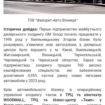
ТОВ “Фаворит-Авто Вінниця”
Історична довідка:
Перше підприємство майбутнього
дилерського холдингу GM Group почало працювати у
1996 році у Хмельницькому. Згодом бізнес було
розширено, з’явилися нові автосалони, а дилерські
центри було відкрито у м. Києві, Хмельницькій,
Житомирській, Вінницькій, Тернопільській,
Чернівецькій та Черкаській областях. Зараз на
підприємствах холдингу працює 760 високо
кваліфікованих спеціалістів, які забезпечили
досягнення 4,95% частки ринку нових легкових
автомобілів у 2023 році.
Крім автомобільного бізнесу, в операційному
управлінні холдингу також
є ТРЦ та кінотеатр
WOODMALL, ТРЦ та бізнес-центр «Темп» у