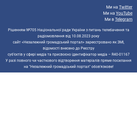
Ми на
Twitter
Ми на
YouTube
Ми в
Telegram
Рішенням №705 Національної ради України з питань телебачення та
радіомовлення від 10.08.2023 року
сайт «Незалежний громадський портал» зареєстровано як ЗМІ,
відомості внесено до Реєстру
суб’єктів у сфері медіа та присвоєно ідентифікатор медіа – R40-01167
У разі повного чи часткового відтворення матеріалів пряме посилання
на "Незалежний громадський портал" обов'язкове!