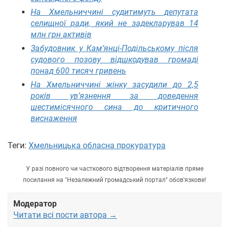
На Хмельниччині судитимуть депутата
селищної ради, який не задекларував 14
млн грн активів
Забудовник у Кам’янці-Подільському після
судового позову відшкодував громаді
понад 600 тисяч гривень
На Хмельниччині жінку засудили до 2,5
років ув’язнення за доведення
шестимісячного сина до критичного
виснаження
Теги:
Хмельницька обласна прокуратура
У разі повного чи часткового відтворення матеріалів пряме
посилання на "Незалежний громадський портал" обов'язкове!
Модератор
Читати всі пости автора →