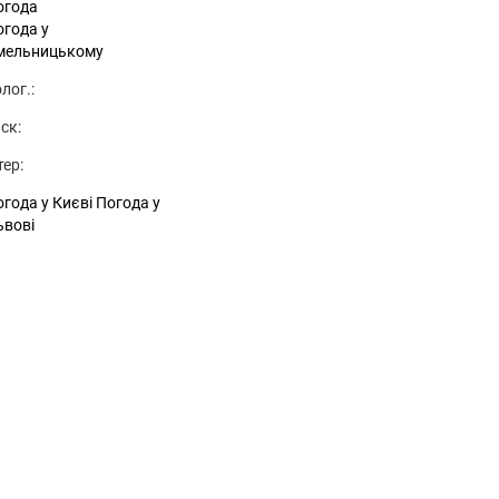
огода
огода у
мельницькому
лог.:
ск:
тер:
года у Києві
Погода у
ьвові