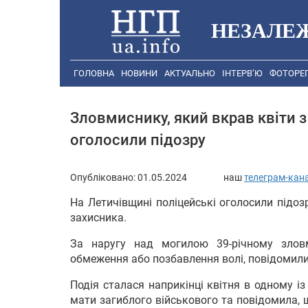
НЕЗАЛЕ
ГОЛОВНА
НОВИНИ
АКТУАЛЬНО
ІНТЕРВ’Ю
ФОТОРЕ
Зловмиснику, який вкрав квіти 
оголосили підозру
Опубліковано:
01.05.2024
наш
телеграм-кан
На Летичівщині поліцейські оголосили підоз
захисника.
За наругу над могилою 39-річному злов
обмеження або позбавлення волі, повідомили у
Подія сталася наприкінці квітня в одному із
мати загиблого військового та повідомила, щ