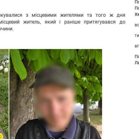
П
П
Х
пілкувалися з місцевими жителями та того ж дня
ісцевий житель, який і раніше притягувався до
во
очини.
ти
ві
По
Л