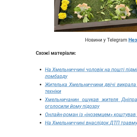
Новини у Telegram
Нез
Схожі матеріали:
На Хмельниччині чоловік на пошті підмі
ломбарду
Жителька Хмельниччини двічі викрала 
техніки
Хмельничанин ошукав жителя Дніпра
оголосили йому підозру
Онлайн-роман із «іноземцем» коштував
На Хмельниччині внаслідок ДТП травму