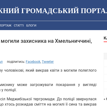
ЖНИЙ ГРОМАДСЬКИЙ ПОРТА
ПОРТАЖ
СТАТТІ
БЛОГИ
К
з могили захисника на Хмельниччині,
ал
поділитись:
Facebook
,
Tweeter
ру чоловікові, який викрав квіти з могили полеглого
миснику може загрожувати покарання у вигляді
 поліції.
 сіл Меджибізької тергромади. До поліції звернулася
« 
о хтось розкидав сміття на могилі її сина та викрав