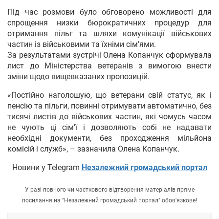
Під час розмови було обговорено можливості для
спрощення низки бюрократичних процедур для
отримання пільг та шляхи комунікації військових
частин із військовими та їхніми сімʼями.
За результатами зустрічі Олена Копанчук сформувала
лист до Міністерства ветеранів з вимогою внести
зміни щодо вищевказаних пропозицій.
«Постійно наголошую, що ветерани свій статус, як і
пенсію та пільги, повинні отримувати автоматично, без
тисячі листів до військових частин, які чомусь часом
не чують ці сім’ї і дозволяють собі не надавати
необхідні документи, без проходження мільйона
комісій і служб», – зазначила Олена Копанчук.
Новини у Telegram
Незалежний громадський портал
У разі повного чи часткового відтворення матеріалів пряме
посилання на "Незалежний громадський портал" обов'язкове!