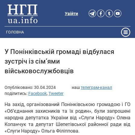
Увійти
ГОЛОВНА
У Понінківській громаді відбулася
зустріч із сім’ями
військовослужбовців
Опубліковано:
30.04.2024
наш
телеграм-канал
поділитись:
Facebook
,
Tweeter
На захід, організований Понінківською громадою і ГО
«Обʼєднання захисників та їх родин», були запрошені
народна депутатка України від «Слуги Народу» Олена
Копанчук та депутат Шепетівської районної ради від
«Слуги Народу» Ольга Філіппова.