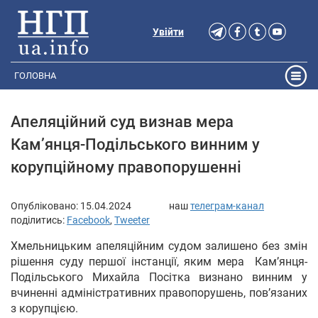
Увійти
ГОЛОВНА
Апеляційний суд визнав мера
Кам’янця-Подільського винним у
корупційному правопорушенні
Опубліковано:
15.04.2024
наш
телеграм-канал
поділитись:
Facebook
,
Tweeter
Хмельницьким апеляційним судом залишено без змін
рішення суду першої інстанції, яким мера Кам’янця-
Подільського Михайла Посітка визнано винним у
вчиненні адміністративних правопорушень, пов’язаних
з корупцією.