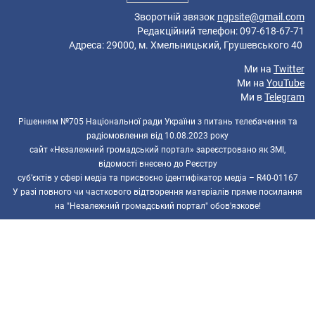
Зворотній звязок
ngpsite@gmail.com
Редакційний телефон: 097-618-67-71
Адреса: 29000, м. Хмельницький, Грушевського 40
Ми на
Twitter
Ми на
YouTube
Ми в
Telegram
Рішенням №705 Національної ради України з питань телебачення та
радіомовлення від 10.08.2023 року
сайт «Незалежний громадський портал» зареєстровано як ЗМІ,
відомості внесено до Реєстру
суб’єктів у сфері медіа та присвоєно ідентифікатор медіа – R40-01167
У разі повного чи часткового відтворення матеріалів пряме посилання
на "Незалежний громадський портал" обов'язкове!