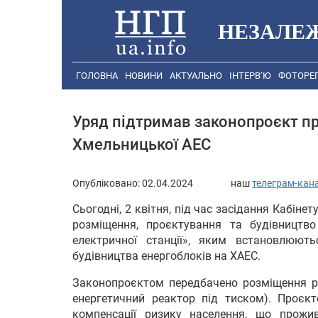
НЕЗАЛЕ
ГОЛОВНА
НОВИНИ
АКТУАЛЬНО
ІНТЕРВ’Ю
ФОТОРЕ
Уряд підтримав законопроєкт п
Хмельницької АЕС
Опубліковано:
02.04.2024
наш
телеграм-кан
Сьогодні, 2 квітня, під час засідання Кабіне
розміщення, проєктування та будівництво
електричної станції», яким встановлюют
будівництва енергоблоків на ХАЕС.
Законопроєктом передбачено розміщення ре
енергетичний реактор під тиском). Проєкт
компенсації ризику населення, що прожив