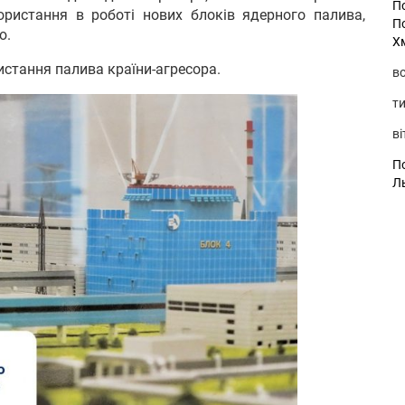
П
ристання в роботі нових блоків ядерного палива,
П
ю.
Х
истання палива країни-агресора.
во
ти
ві
По
Л