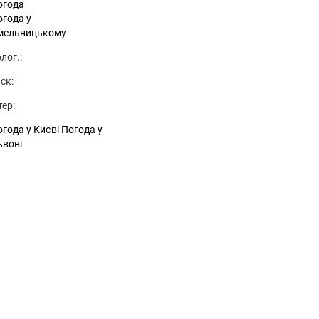
огода
огода у
мельницькому
лог.:
ск:
тер:
года у Києві
Погода у
ьвові