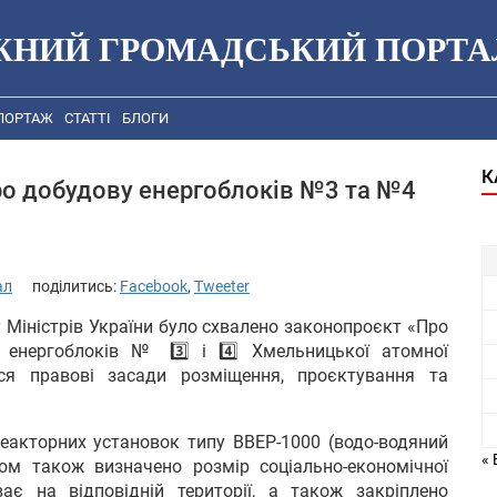
ЖНИЙ ГРОМАДСЬКИЙ ПОРТА
ПОРТАЖ
СТАТТІ
БЛОГИ
К
ро добудову енергоблоків №3 та №4
ал
поділитись:
Facebook
,
Tweeter
ту Міністрів України було схвалено законопроєкт «Про
 енергоблоків № 3️⃣ і 4️⃣ Хмельницької атомної
ься правові засади розміщення, проєктування та
акторних установок типу ВВЕР-1000 (водо-водяний
« 
ом також визначено розмір соціально-економічної
ає на відповідній території, а також закріплено