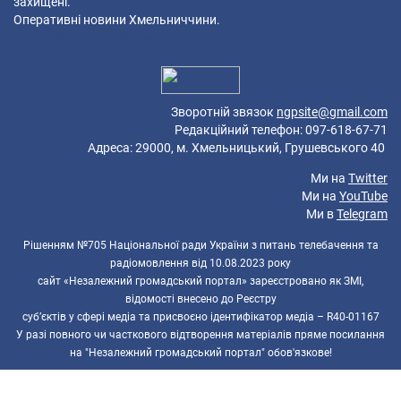
захищені.
Оперативні новини Хмельниччини.
47 queries in 0,074 seconds.
Platform: Mobile.
Зворотній звязок
ngpsite@gmail.com
Редакційний телефон: 097-618-67-71
Адреса: 29000, м. Хмельницький, Грушевського 40
Ми на
Twitter
Ми на
YouTube
Ми в
Telegram
Рішенням №705 Національної ради України з питань телебачення та
радіомовлення від 10.08.2023 року
сайт «Незалежний громадський портал» зареєстровано як ЗМІ,
відомості внесено до Реєстру
суб’єктів у сфері медіа та присвоєно ідентифікатор медіа – R40-01167
У разі повного чи часткового відтворення матеріалів пряме посилання
на "Незалежний громадський портал" обов'язкове!