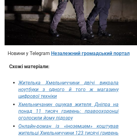
Новини у Telegram
Незалежний громадський портал
Схожі матеріали:
Жителька Хмельниччини двічі викрала
ноутбуки з одного й того ж магазину
цифрової техніки
Хмельничанин ошукав жителя Дніпра на
понад 11 тисяч гривень: правоохоронці
оголосили йому підозру
Онлайн-роман із «іноземцем» коштував
жительці Хмельниччини 123 тисячі гривень