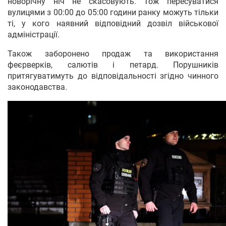
новорічну ніч не скасовують. Тож пересуватися
вулицями з 00:00 до 05:00 години ранку можуть тільки
ті, у кого наявний відповідний дозвіл військової
адміністрації.
Також заборонено продаж та використання
феєрверків, салютів і петард. Порушників
притягуватимуть до відповідальності згідно чинного
законодавства.