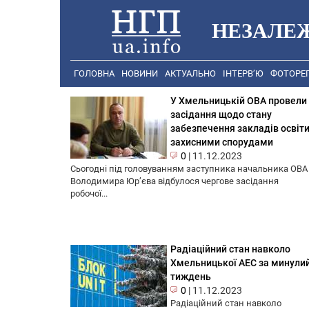
НЕЗАЛЕ
ГОЛОВНА
НОВИНИ
АКТУАЛЬНО
ІНТЕРВ’Ю
ФОТОРЕ
У Хмельницькій ОВА провели
засідання щодо стану
забезпечення закладів освіт
захисними спорудами
0
|
11.12.2023
Сьогодні під головуванням заступника начальника ОВА
Володимира Юр’єва відбулося чергове засідання
робочої...
Радіаційний стан навколо
Хмельницької АЕС за минули
тиждень
0
|
11.12.2023
Радіаційний стан навколо