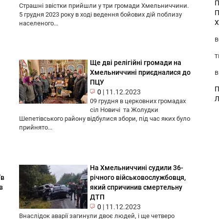
П
Страшні звістки прийшли у три громади Хмельниччини.
П
5 грудня 2023 року в ході ведення бойових дій поблизу
Х
населеного...
в
т
Ще дві релігійні громади на
в
Хмельниччині приєдналися до
ПЦУ
П
0
|
11.12.2023
Л
09 грудня в церковних громадах
сіл Новичі та Жолудки
Шепетівського району відбулися збори, під час яких було
прийнято...
На Хмельниччині судили 36-
їв
річного військовослужбовця,
в
який спричинив смертельну
ДТП
0
|
11.12.2023
Внаслідок аварії загинули двоє людей, і ще четверо