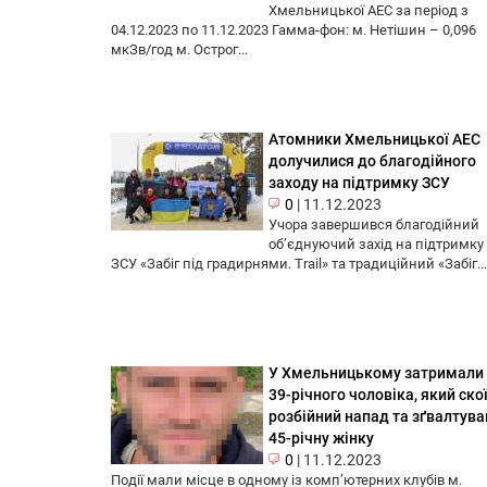
Хмельницької АЕС за період з
04.12.2023 по 11.12.2023 Гамма-фон: м. Нетішин – 0,096
мкЗв/год м. Острог...
Атомники Хмельницької АЕС
долучилися до благодійного
заходу на підтримку ЗСУ
0
|
11.12.2023
Учора завершився благодійний
обʼєднуючий захід на підтримку
ЗСУ «Забіг під градирнями. Trail» та традиційний «Забіг...
У Хмельницькому затримали
39-річного чоловіка, який ско
розбійний напад та зґвалтува
45-річну жінку
0
|
11.12.2023
Події мали місце в одному із комп’ютерних клубів м.