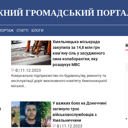
ЖНИЙ ГРОМАДСЬКИЙ ПОРТА
ПОРТАЖ
СТАТТІ
БЛОГИ
Хмельницька міськрада
закупила за 14,8 млн грн
и
кам’яну сіль у засудженого
сина колаборантки, яку
розшукує МВС
0
|
11.12.2023
Комунальне підприємство по будівництву, ремонту та
експлуатації доріг виконавчого комітету Хмельницької
міської...
У важких боях на Донеччині
й
загинуло троє
військовослужбовців з
«
Хмельниччини
0
|
11.12.2023