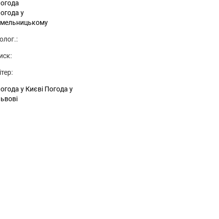
огода
огода у
мельницькому
олог.:
иск:
ітер:
огода у Києві
Погода у
ьвові