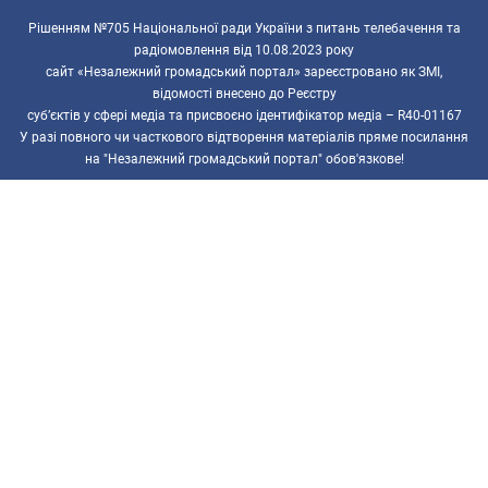
Рішенням №705 Національної ради України з питань телебачення та
радіомовлення від 10.08.2023 року
сайт «Незалежний громадський портал» зареєстровано як ЗМІ,
відомості внесено до Реєстру
суб’єктів у сфері медіа та присвоєно ідентифікатор медіа – R40-01167
У разі повного чи часткового відтворення матеріалів пряме посилання
на "Незалежний громадський портал" обов'язкове!