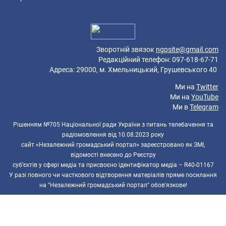
49 queries in 0,119 seconds.
Platform: Mobile.
Зворотній звязок
ngpsite@gmail.com
Редакційний телефон: 097-618-67-71
Адреса: 29000, м. Хмельницький, Грушевського 40
Ми на
Twitter
Ми на
YouTube
Ми в
Telegram
Рішенням №705 Національної ради України з питань телебачення та
радіомовлення від 10.08.2023 року
сайт «Незалежний громадський портал» зареєстровано як ЗМІ,
відомості внесено до Реєстру
суб’єктів у сфері медіа та присвоєно ідентифікатор медіа – R40-01167
У разі повного чи часткового відтворення матеріалів пряме посилання
на "Незалежний громадський портал" обов'язкове!