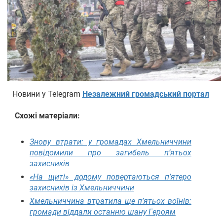
Новини у Telegram
Незалежний громадський портал
Схожі матеріали:
Знову втрати: у громадах Хмельниччини
повідомили про загибель п’ятьох
захисників
«На щиті» додому повертаються п’ятеро
захисників із Хмельниччини
Хмельниччина втратила ще п’ятьох воїнів:
громади віддали останню шану Героям