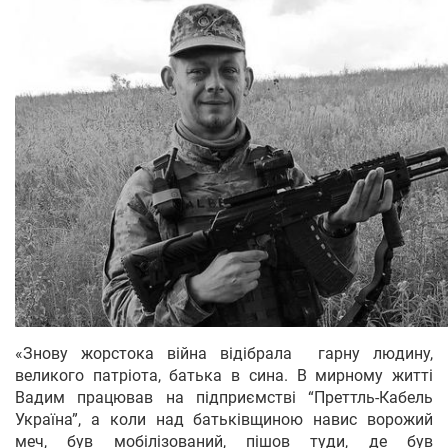
«Знову жорстока війна відібрала гарну людину,
великого патріота, батька в сина. В мирному житті
Вадим працював на підприємстві “Преттль-Кабель
Україна”, а коли над батьківщиною навис ворожий
меч, був мобілізований, пішов туди, де був