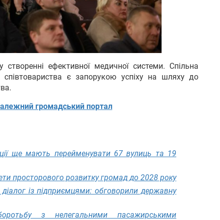
 створенні ефективної медичної системи. Спільна
 співтовариства є запорукою успіху на шляху до
ва.
алежний громадський портал
ції ще мають перейменувати 67 вулиць та 19
ети просторового розвитку громад до 2028 року
діалог із підприємцями: обговорили державну
оротьбу з нелегальними пасажирськими