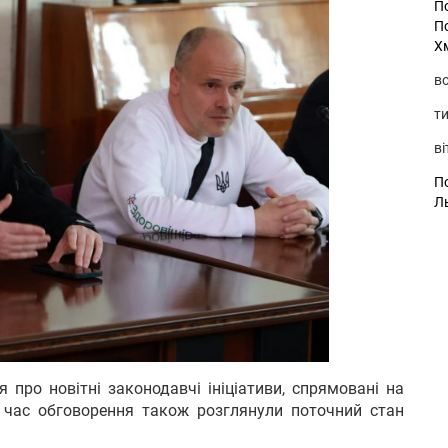
П
П
Х
во
ти
ві
По
Л
про новітні законодавчі ініціативи, спрямовані на
 час обговорення також розглянули поточний стан