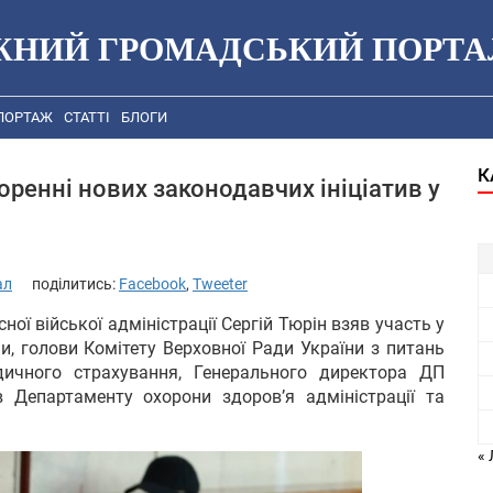
ЖНИЙ ГРОМАДСЬКИЙ ПОРТА
ПОРТАЖ
СТАТТІ
БЛОГИ
К
оренні нових законодавчих ініціатив у
ал
поділитись:
Facebook
,
Tweeter
ої війської адміністрації Сергій Тюрін взяв участь у
и, голови Комітету Верховної Ради України з питань
дичного страхування, Генерального директора ДП
в Департаменту охорони здоров’я адміністрації та
« 