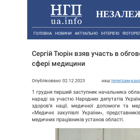
НЕЗАЛЕ
ГОЛОВНА
НОВИНИ
АКТУАЛЬНО
ІНТЕРВ’Ю
ФОТОРЕ
Сергій Тюрін взяв участь в обгов
сфері медицини
Опубліковано:
02.12.2023
наш
телеграм-кан
1 грудня перший заступник начальника обласн
нараді за участю Народних депутатів Україн
здоров’я нації, медичної допомоги та ме
«Медичні закупівлі України», представникі
медичних працівників установ області.