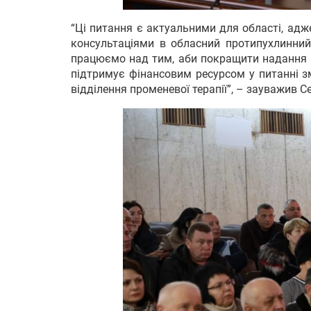
“Ці питання є актуальними для області, адж
консультаціями в обласний протипухлинний 
працюємо над тим, аби покращити надання м
підтримує фінансовим ресурсом у питанні зм
відділення променевої терапії”, – зауважив Се