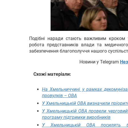
Подібні наради стають важливим кроком у
робота представників влади та медичного
забезпечення благополуччя нашого суспільст
Новини у Telegram
Нез
Схожі матеріали:
На Хмельниччині у рамках декомуніза
провулків – ОВА
У Хмельницькій ОВА визначили пріорит
У Хмельницькій ОВА провели черговий 
програму підтримки виробників
У Хмельницькій ОВА посилять б