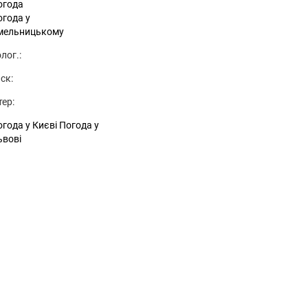
огода
огода у
мельницькому
лог.:
ск:
тер:
года у Києві
Погода у
ьвові