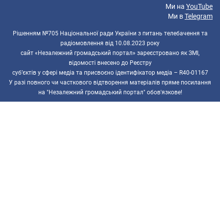
Ми на
YouTube
Ми в
Telegram
Рішенням №705 Національної ради України з питань телебачення та
радіомовлення від 10.08.2023 року
сайт «Незалежний громадський портал» зареєстровано як ЗМІ,
відомості внесено до Реєстру
суб’єктів у сфері медіа та присвоєно ідентифікатор медіа – R40-01167
У разі повного чи часткового відтворення матеріалів пряме посилання
на "Незалежний громадський портал" обов'язкове!