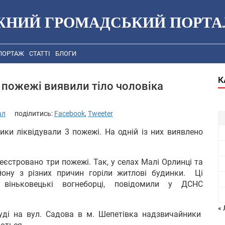
ЖНИЙ ГРОМАДСЬКИЙ ПОРТА
ПОРТАЖ
СТАТТІ
БЛОГИ
К
я пожежі виявили тіло чоловіка
ал
поділитись:
Facebook
,
Tweeter
ки ліквідували 3 пожежі. На одній із них виявлено
реєстровано три пожежі. Так, у селах Малі Орлинці та
ону з різних причин горіли житлові будинки. Ці
а віньковецькі вогнеборці, повідомили у ДСНС
« 
руді на вул. Садова в м. Шепетівка надзвичайники