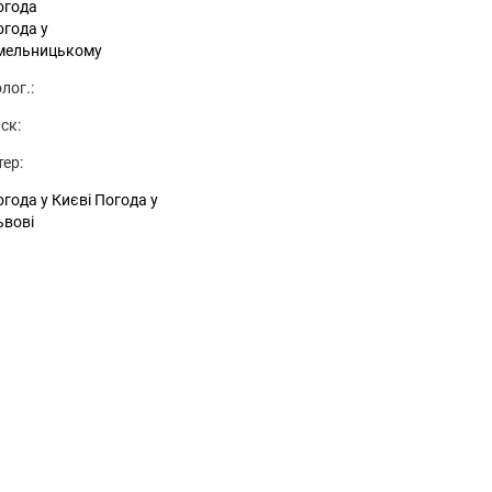
огода
огода у
мельницькому
лог.:
ск:
тер:
года у Києві
Погода у
ьвові