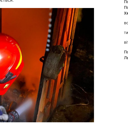
ється.
П
П
Х
во
ти
ві
По
Л