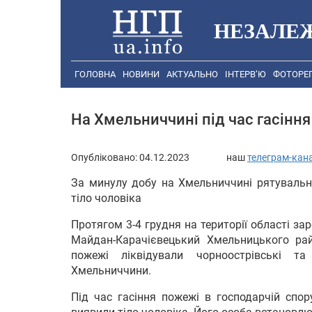
НЕЗАЛЕ
ГОЛОВНА
НОВИНИ
АКТУАЛЬНО
ІНТЕРВ’Ю
ФОТОРЕ
На Хмельниччині під час гасінн
Опубліковано:
04.12.2023
наш
телеграм-кан
За минулу добу на Хмельниччині рятувальни
тіло чоловіка
Протягом 3-4 грудня на території області за
Майдан-Карачієвецький Хмельницького рай
пожежі ліквідували чорноострівські т
Хмельниччини.
Під час гасіння пожежі в господарчій спо