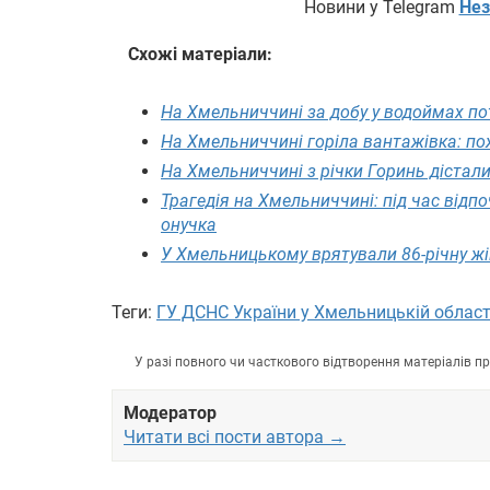
Новини у Telegram
Нез
Схожі матеріали:
На Хмельниччині за добу у водоймах по
На Хмельниччині горіла вантажівка: по
На Хмельниччині з річки Горинь дістали
Трагедія на Хмельниччині: під час відпо
онучка
У Хмельницькому врятували 86-річну жін
Теги:
ГУ ДСНС України у Хмельницькій област
У разі повного чи часткового відтворення матеріалів 
Модератор
Читати всі пости автора →