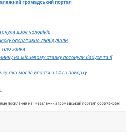
алежний громадський портал
тонули двоє чоловіків
жежу оперативно ліквідували
 тіло жінки
чинку на місцевому ставку потонули бабуся та її
ку, яка могла впасти з 14-го поверху
і
пряме посилання на "Незалежний громадський портал" обов'язкове!