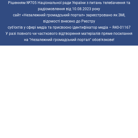
Рішенням №705 Національної ради України з питань телебачення та
радіомовлення від 10.08.2023 року
сайт «Незалежний громадський портал» зареєстровано як ЗМІ,
відомості внесено до Реєстру
суб’єктів у сфері медіа та присвоєно ідентифікатор медіа – R40-01167
У разі повного чи часткового відтворення матеріалів пряме посилання
на "Незалежний громадський портал" обов'язкове!